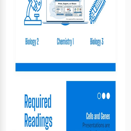
Imprimer, exporter ou partager
Imprimez, exportez en PDF ou partagez instantanément
Modèles associés
Récemment consulté