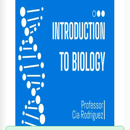
Format
Google Docs
Créé
November 19, 2021
Dernière mise à jour
May 23, 2026
Communauté
Ajouté aux collections par 12 Utilisateurs
Statistiques d’utilisation
0 téléchargements ce mois-ci
À propos de ce modèle
Cette présentation d'éducation en biologie a l'air assez
formelle pour être utilisée à l'université ou au collège.
Cependant, elle comporte également des éléments
décoratifs qui la distinguent des présentations typiques
utilisées par de nombreux étudiants pour leurs devoirs
scolaires. Avec ce modèle, vous attirerez certainement
beaucoup d'attention sur les informations que vous avez
recueillies.