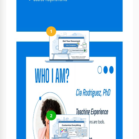
Comment utiliser et modifier ce modèle
1
Obtenez votre document
Cliquez sur "Modifier le modèle" pour créer une copie
modifiable dans Google Docs ou télécharger pour Microsoft
Word
2