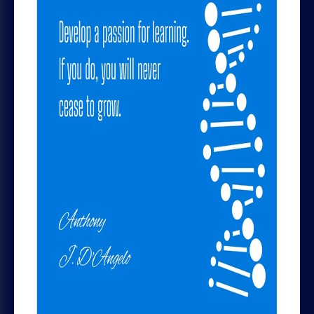
Politique de confidentialité
Politique de cookies
Règles de remboursement et d'abonnement
AIUTO
Chrome plugin
Contactez-nous
GOODOCS TEAM LTD
Pavlou Nirvana, 4 Alpha Tower, of. 11,
Limassol, Cyprus
SOCIAL MEDIA
Trustpilot