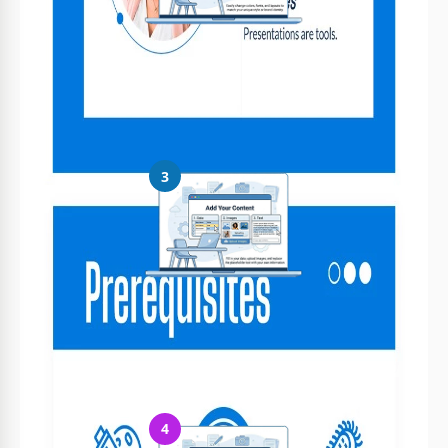
Personnalisez tout
Modifiez facilement les couleurs, les polices et les mises en page
selon votre style
3
Ajoutez votre contenu
Remplissez vos données, téléchargez des images et remplacez
le texte
4