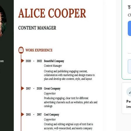
T
C
Pe
im