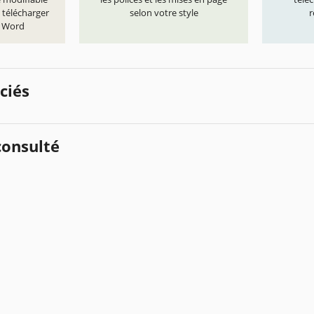
 télécharger
selon votre style
r
t Word
ciés
onsulté