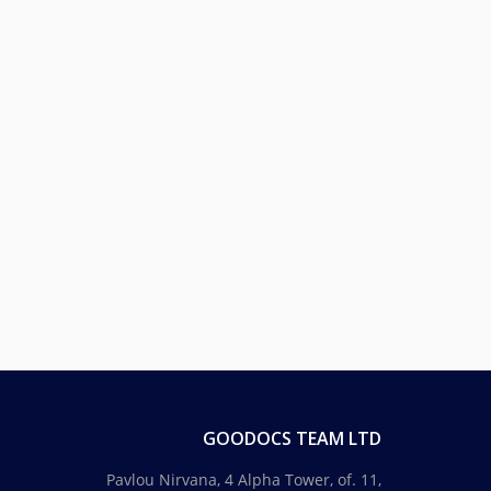
GOODOCS TEAM LTD
Pavlou Nirvana, 4 Alpha Tower, of. 11,