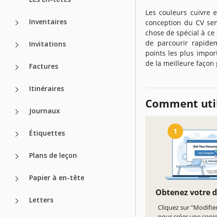
Les couleurs cuivre 
Inventaires
conception du CV se
chose de spécial à ce
de parcourir rapidem
Invitations
points les plus impo
de la meilleure façon 
Factures
Itinéraires
Comment util
Journaux
1
Étiquettes
Plans de leçon
Papier à en-tête
Obtenez votre 
Letters
Cliquez sur "Modifie
pour créer une copi