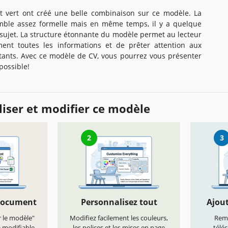
et vert ont créé une belle combinaison sur ce modèle. La
mble assez formelle mais en même temps, il y a quelque
 sujet. La structure étonnante du modèle permet au lecteur
ent toutes les informations et de prêter attention aux
rtants. Avec ce modèle de CV, vous pourrez vous présenter
possible!
iser et modifier ce modèle
2
3
document
Personnalisez tout
Ajout
r le modèle"
Modifiez facilement les couleurs,
Remp
e modifiable
les polices et les mises en page
télé