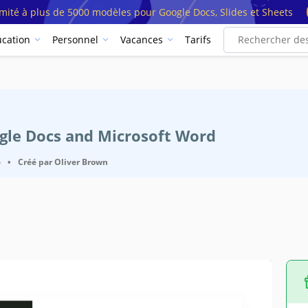
imité à plus de 5000 modèles pour Google Docs, Slides et Sheets
cation
Personnel
Vacances
Tarifs
ogle Docs and Microsoft Word
6
•
Créé par
Oliver Brown