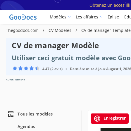
Obtenez un accès ill
Modèles
Les affaires
Église
Edu
Thegoodocs.com
CV Modèles
CV de manager Template
CV de manager Modèle
Utiliser ceci gratuit modèle avec Go
4.47 (2 avis)
•
Dernière mise à jour
August 1, 202
ADVERTISEMENT
Tous les modèles
Enregistrer
Agendas