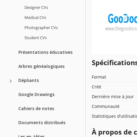
Designer CVs
Medical CVs
Photographer CVs
Student CVs
Présentations éducatives
Spécificatio
Arbres généalogiques
Format
Dépliants
Créé
Google Drawings
Dernière mise à jour
Communauté
Cahiers de notes
Statistiques d’utilisat
Documents distribués
À propos de 
Les en-têtes