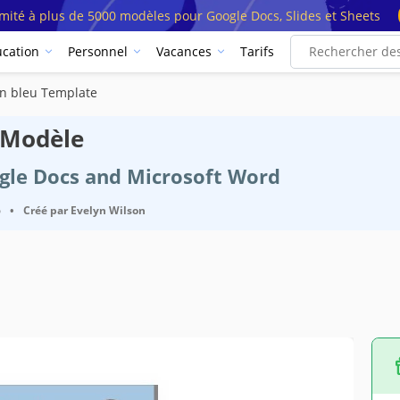
imité à plus de 5000 modèles pour Google Docs, Slides et Sheets
cation
Personnel
Vacances
Tarifs
n bleu Template
 Modèle
ogle Docs and Microsoft Word
6
•
Créé par
Evelyn Wilson