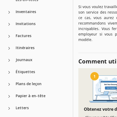
Si vous voulez travai
Inventaires
son service des ress
ce cas, vous aurez 
recommandons viveme
Invitations
incroyables. Vous fe
employeur si vous p
Factures
modèle.
Itinéraires
Journaux
Comment util
Étiquettes
1
Plans de leçon
Papier à en-tête
Letters
Obtenez votre 