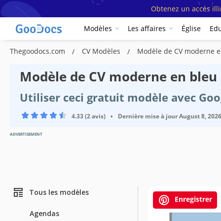
Obtenez un accès ill
Modèles
Les affaires
Église
Edu
Thegoodocs.com
CV Modèles
Modèle de CV moderne e
Modèle de CV moderne en bleu
Utiliser ceci gratuit modèle avec Go
4.33 (2 avis)
•
Dernière mise à jour
August 8, 202
ADVERTISEMENT
Tous les modèles
Enregistrer
Agendas