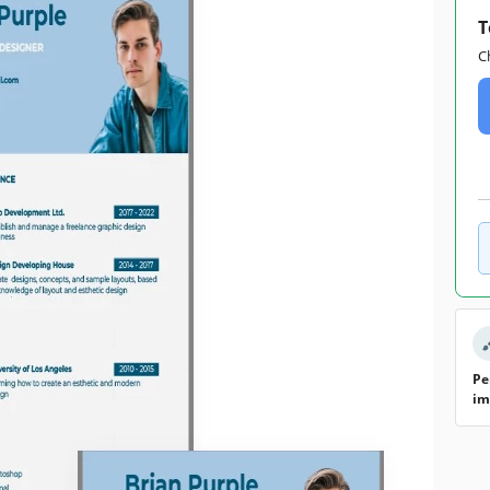
T
C
Pe
im