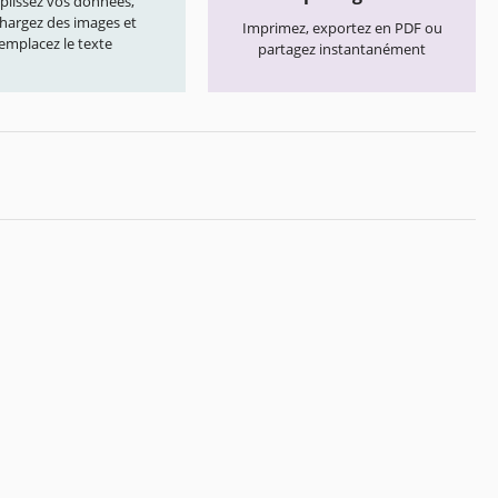
lissez vos données,
chargez des images et
Imprimez, exportez en PDF ou
emplacez le texte
partagez instantanément