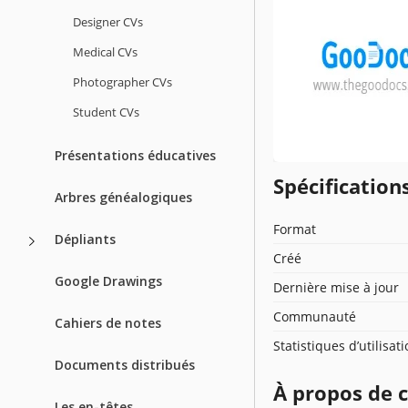
Designer CVs
Medical CVs
Photographer CVs
Student CVs
Présentations éducatives
Spécificatio
Arbres généalogiques
Format
Dépliants
Créé
Google Drawings
Dernière mise à jour
Communauté
Cahiers de notes
Statistiques d’utilisat
Documents distribués
À propos de 
Les en-têtes