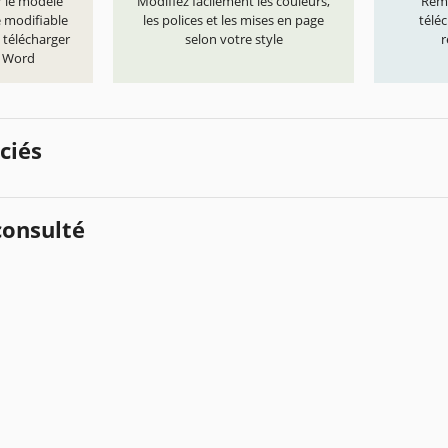
r le modèle"
Modifiez facilement les couleurs,
Remp
e modifiable
les polices et les mises en page
télé
 télécharger
selon votre style
r
t Word
ciés
onsulté