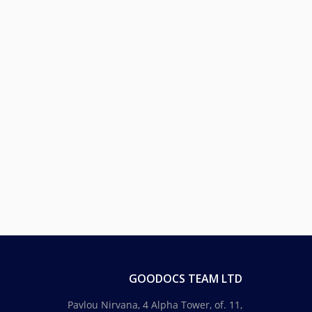
GOODOCS TEAM LTD
Pavlou Nirvana, 4 Alpha Tower, of. 11,