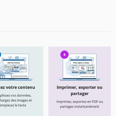
4
ez votre contenu
Imprimer, exporter ou
partager
lissez vos données,
chargez des images et
Imprimez, exportez en PDF ou
emplacez le texte
partagez instantanément