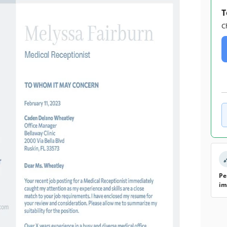
T
C
Pe
im