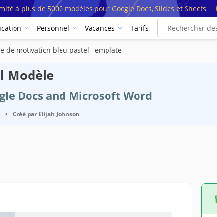
imité à plus de 5000 modèles pour Google Docs, Slides et Sheets
cation
Personnel
Vacances
Tarifs
re de motivation bleu pastel Template
el Modèle
ogle Docs and Microsoft Word
6
•
Créé par
Elijah Johnson