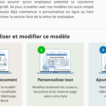
ous assurer qu'un employeur potentiel se souvienne
rofil. De plus, travailler avec nos modèles est aussi simple
pouvez déjà commencer à personnaliser en ligne ou hors
imer la version finie de la lettre de motivation.
iser et modifier ce modèle
2
3
document
Personnalisez tout
Ajout
r le modèle"
Modifiez facilement les couleurs,
Remp
e modifiable
les polices et les mises en page
télé
 télécharger
selon votre style
r
t Word