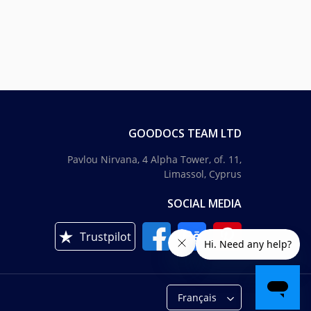
GOODOCS TEAM LTD
Pavlou Nirvana, 4 Alpha Tower, of. 11,
Limassol, Cyprus
SOCIAL MEDIA
Trustpilot
Français