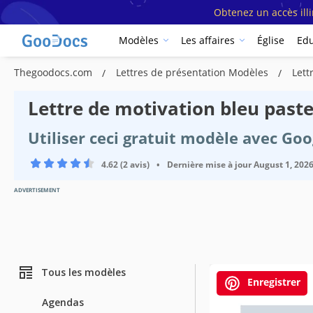
Obtenez un accès ill
Modèles
Les affaires
Église
Edu
Thegoodocs.com
Lettres de présentation Modèles
Lett
Lettre de motivation bleu past
Utiliser ceci gratuit modèle avec Go
4.62 (2 avis)
•
Dernière mise à jour
August 1, 202
ADVERTISEMENT
Tous les modèles
Enregistrer
Agendas