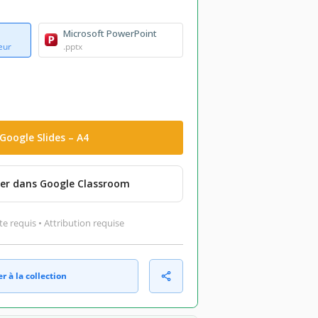
Microsoft PowerPoint
eur
.pptx
Google Slides – A4
er dans Google Classroom
 requis • Attribution requise
r à la collection