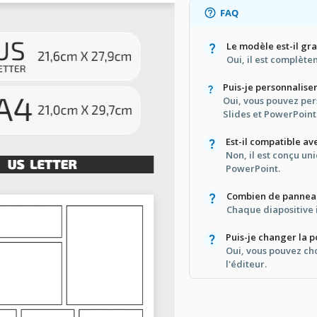
FAQ
Le modèle est-il grat
Oui, il est complète
Puis-je personnaliser
Oui, vous pouvez per
Slides et PowerPoint
Est-il compatible a
Non, il est conçu u
PowerPoint.
Combien de panneaux
Chaque diapositive 
Puis-je changer la p
Oui, vous pouvez cho
l'éditeur.