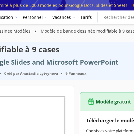
imité à plus de 5000 modèles pour Google Docs, Slides et Sheets
cation
Personnel
Vacances
Tarifs
ssinée Modèles
Modèle de bande dessinée modifiable à 9 cas
iable à 9 cases
ogle Slides and Microsoft PowerPoint
•
Créé par
Anastasiia Lytvynova
•
9 Panneaux
Modèle gratuit
Télécharger le modè
Choisissez votre platefo