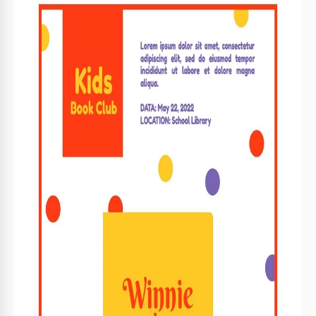
Format
Google Slides
Créé
January 22, 2022
Dernière mise à jour
April 4, 2026
Communauté
Ajouté aux collections par 1 Utilisateurs
Statistiques d’utilisation
0 téléchargements ce mois-ci
À propos de ce modèle
Montrez à vos jeunes étudiants que la lecture de livres est
vraiment passionnante. Vous pouvez le faire en créant un
club de lecture et en le promouvant avec notre superbe
mise en page. Le design accrocheur du papier incitera tous
les élèves de la classe à consulter les informations incluses
dans votre annonce. Vous pouvez également ajouter une
photo du livre dont vous allez parler dans le club. Pour ce
faire, il suffit d'ouvrir le modèle dans Google Docs.