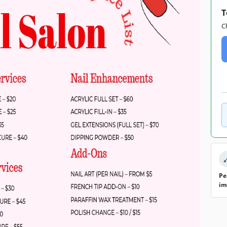
T
C
Pe
im