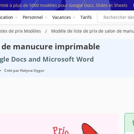
imité à plus de 5000 modèles pour Google Docs, Slides et Sheets
cation
Personnel
Vacances
Tarifs
istes de prix Modèles
Modèle de liste de prix de salon de ma
on de manucure imprimable
ogle Docs and Microsoft Word
•
Créé par
Halyna Uygur