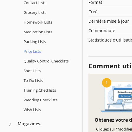
Format
Contact Lists
Créé
Grocery Lists
Dernière mise à jour
Homework Lists
Communauté
Medication Lists
Statistiques d’utilisat
Packing Lists
Price Lists
Quality Сontrol Checklists
Comment util
Shot Lists
To-Do Lists
1
Training Checklists
Wedding Checklists
Wish Lists
Obtenez votre 
Magazines.
Cliquez sur "Modifie