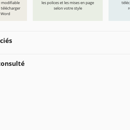
e modifiable
les polices et les mises en page
télé
 télécharger
selon votre style
r
t Word
ciés
onsulté