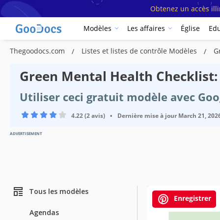
Obtenez un accès ill
Modèles
Les affaires
Église
Edu
Thegoodocs.com
Listes et listes de contrôle Modèles
G
Green Mental Health Checklist: 
Utiliser ceci gratuit modèle avec Go
4.22 (2 avis)
•
Dernière mise à jour
March 21, 202
ADVERTISEMENT
Tous les modèles
Enregistrer
Agendas