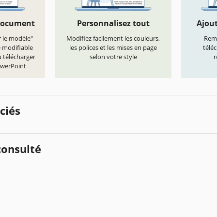
document
Personnalisez tout
Ajout
r le modèle"
Modifiez facilement les couleurs,
Remp
e modifiable
les polices et les mises en page
télé
 télécharger
selon votre style
r
owerPoint
ciés
onsulté