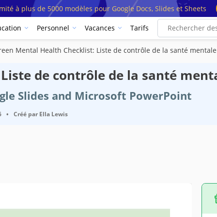
imité à plus de 5000 modèles pour Google Docs, Slides et Sheets
cation
Personnel
Vacances
Tarifs
reen Mental Health Checklist: Liste de contrôle de la santé mentale
Liste de contrôle de la santé ment
ogle Slides and Microsoft PowerPoint
6
•
Créé par
Ella Lewis