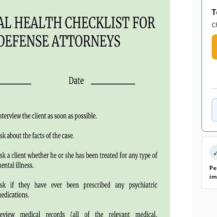
T
C
Pe
im