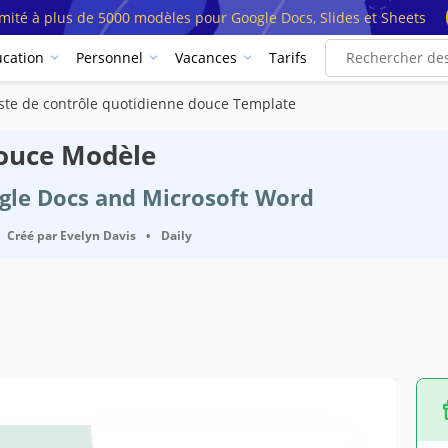
imité à plus de 5000 modèles pour Google Docs, Slides et Sheets
cation
Personnel
Vacances
Tarifs
iste de contrôle quotidienne douce Template
douce Modèle
ogle Docs and Microsoft Word
Créé par
Evelyn Davis
•
Daily