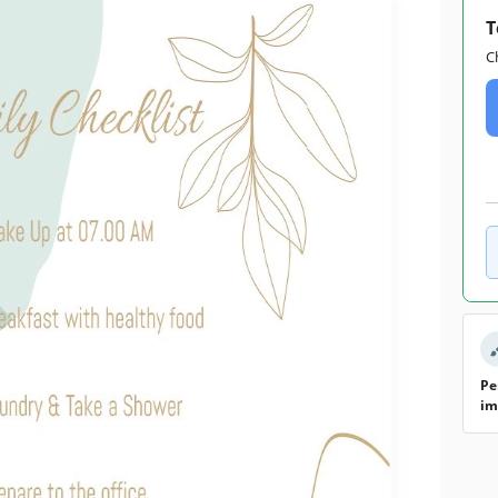
T
C
Pe
im