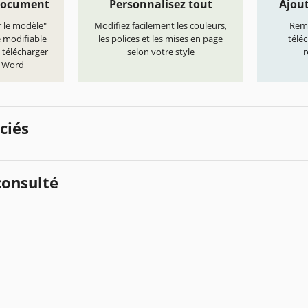
document
Personnalisez tout
Ajout
r le modèle"
Modifiez facilement les couleurs,
Remp
e modifiable
les polices et les mises en page
télé
 télécharger
selon votre style
r
t Word
ciés
onsulté