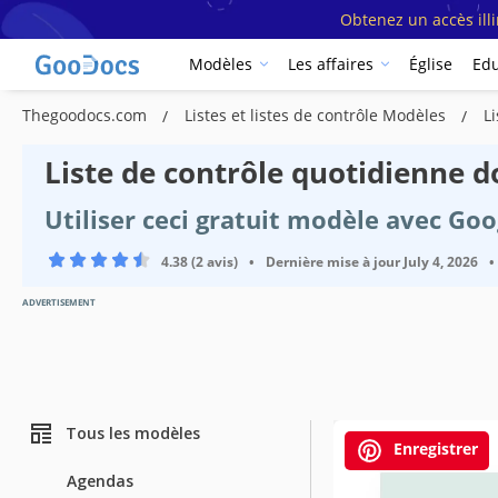
Obtenez un accès ill
Modèles
Les affaires
Église
Edu
Thegoodocs.com
Listes et listes de contrôle Modèles
L
Liste de contrôle quotidienne 
Utiliser ceci gratuit modèle avec Go
4.38 (2 avis)
•
Dernière mise à jour
July 4, 2026
•
ADVERTISEMENT
Tous les modèles
Enregistrer
Agendas