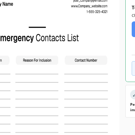
T
C
Pe
im