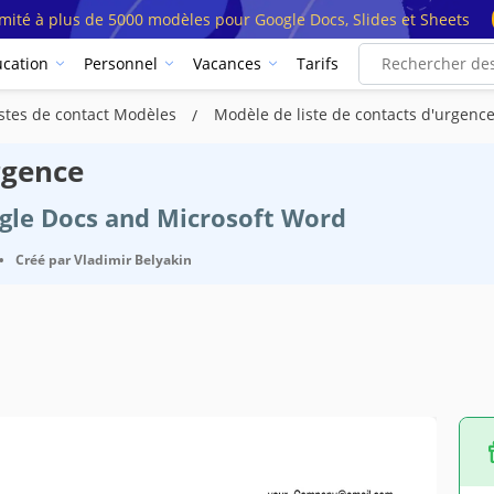
imité à plus de 5000 modèles pour Google Docs, Slides et Sheets
cation
Personnel
Vacances
Tarifs
istes de contact Modèles
Modèle de liste de contacts d'urgenc
rgence
ogle Docs and Microsoft Word
•
Créé par
Vladimir Belyakin