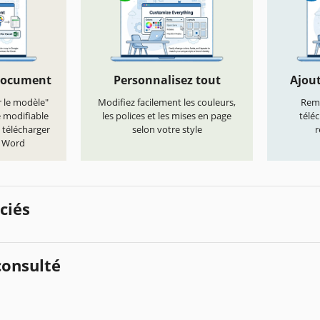
document
Personnalisez tout
Ajout
r le modèle"
Modifiez facilement les couleurs,
Remp
e modifiable
les polices et les mises en page
télé
 télécharger
selon votre style
r
t Word
ciés
onsulté