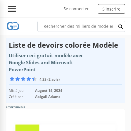
Se connecter
S'inscrire
Liste de devoirs colorée Modèle
Utiliser ceci gratuit modèle avec
Google Slides and Microsoft
PowerPoint
4.33 (2 avis)
Mis à jour
August 14, 2024
Créé par
Abigail Adams
ADVERTISEMENT
Spécifications du modèle