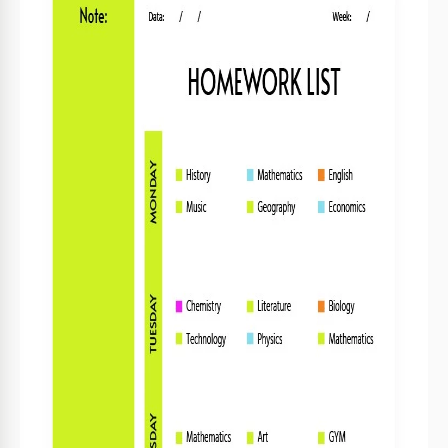
Format
Google Slides
Créé
February 8, 2022
Dernière mise à jour
August 14, 2024
Communauté
Ajouté aux collections par 6 Utilisateurs
Statistiques d’utilisation
0 téléchargements ce mois-ci
Caractéristiques principales de ce modèle
Convient pour
Parents , Students
Style
Colorful
À propos de ce modèle
Notre modèle de liste de devoirs a une structure très
simple, ce qui le rend facile à utiliser. Modifier la liste dans
Google Docs est un jeu d'enfant même pour les petits
enfants. De plus, le document peut être modifié plusieurs
fois. Donc, à chaque fois que votre enfant reçoit de