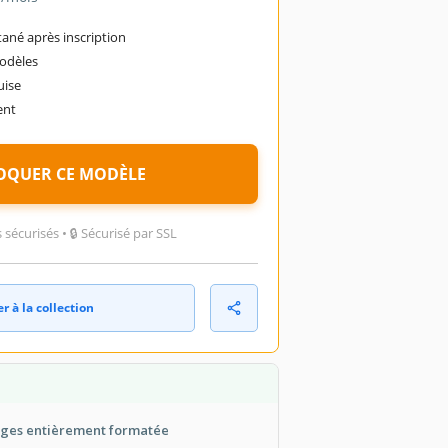
ané après inscription
modèles
uise
ent
OQUER CE MODÈLE
sécurisés • 🔒 Sécurisé par SSL
r à la collection
ages entièrement formatée