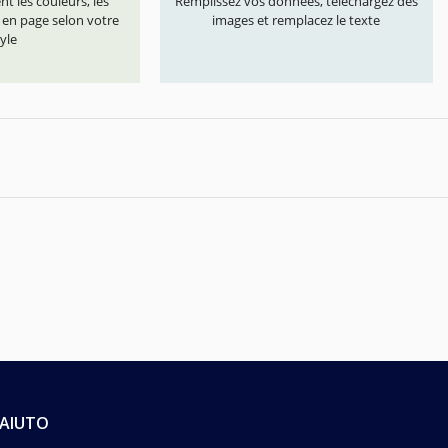
t les couleurs, les
Remplissez vos données, téléchargez des
s en page selon votre
images et remplacez le texte
yle
AIUTO