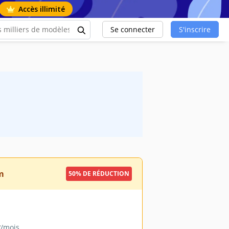
Accès illimité
Se connecter
S'inscrire
m
50% DE RÉDUCTION
9
/mois