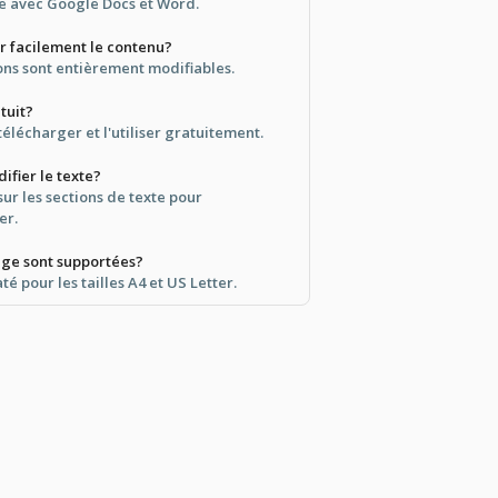
le avec Google Docs et Word.
er facilement le contenu?
ions sont entièrement modifiables.
tuit?
télécharger et l'utiliser gratuitement.
fier le texte?
ur les sections de texte pour
er.
page sont supportées?
é pour les tailles A4 et US Letter.