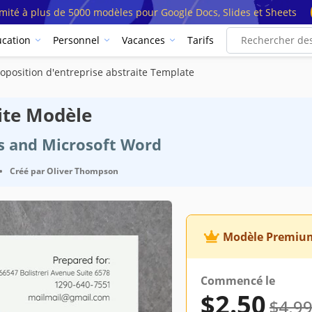
imité à plus de 5000 modèles pour Google Docs, Slides et Sheets
cation
Personnel
Vacances
Tarifs
oposition d'entreprise abstraite Template
aite Modèle
cs and Microsoft Word
•
Créé par
Oliver Thompson
Modèle Premiu
Commencé le
$2.50
$4.9