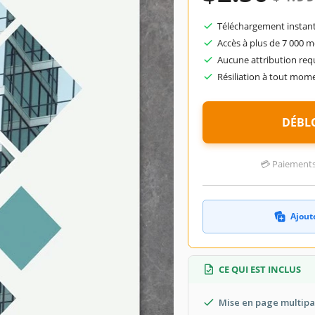
Téléchargement instant
Accès à plus de 7 000 
Aucune attribution req
Résiliation à tout mom
DÉBL
💳 Paiements 
Ajoute
CE QUI EST INCLUS
Mise en page multip