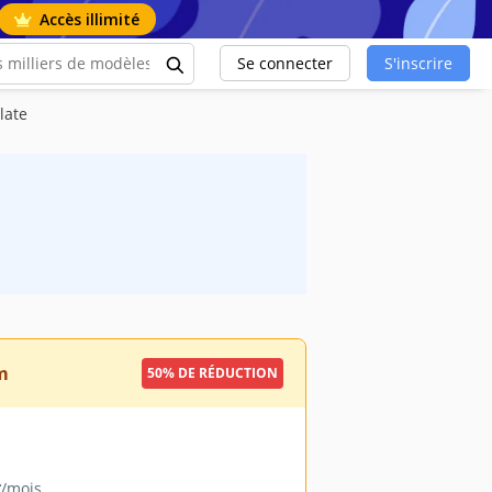
Accès illimité
Se connecter
S'inscrire
late
m
50% DE RÉDUCTION
9
/mois