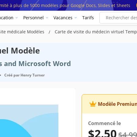
imité à plus de 5000 modèles pour Google Docs, Slides et Sheets
cation
Personnel
Vacances
Tarifs
isite médicale Modèles
Carte de visite du médecin virtuel Temp
uel Modèle
cs and Microsoft Word
•
Créé par
Henry Turner
Modèle Premiu
Commencé le
$2.50
$4.9