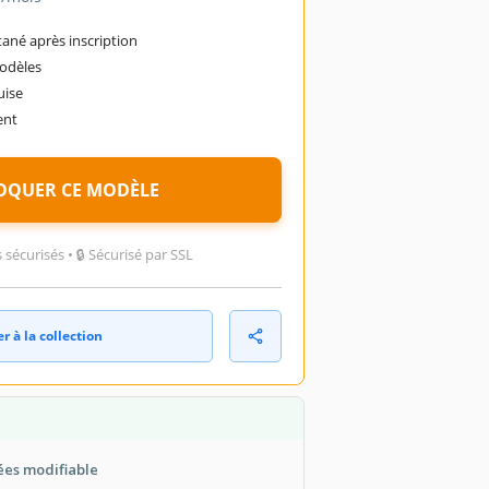
ané après inscription
modèles
uise
ent
OQUER CE MODÈLE
sécurisés • 🔒 Sécurisé par SSL
r à la collection
ées modifiable