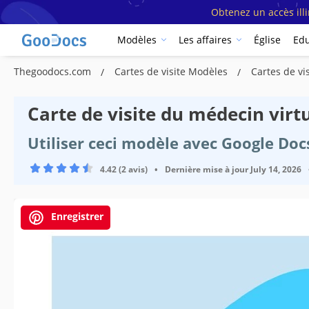
Obtenez un accès ill
Modèles
Les affaires
Église
Edu
Thegoodocs.com
Cartes de visite Modèles
Cartes de v
Carte de visite du médecin virt
Utiliser ceci modèle avec Google Do
4.42 (2 avis)
•
Dernière mise à jour
July 14, 2026
Enregistrer