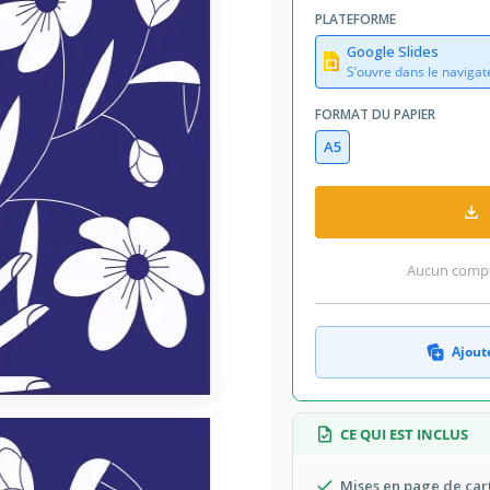
PLATEFORME
Google Slides
S’ouvre dans le navigat
FORMAT DU PAPIER
A5
Aucun compte
Ajoute
CE QUI EST INCLUS
Mises en page de car