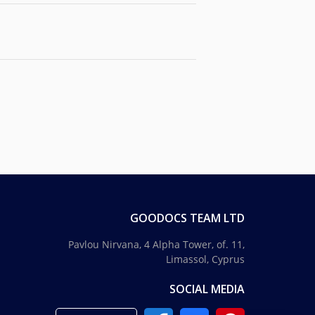
GOODOCS TEAM LTD
Pavlou Nirvana, 4 Alpha Tower, of. 11,
Limassol, Cyprus
SOCIAL MEDIA