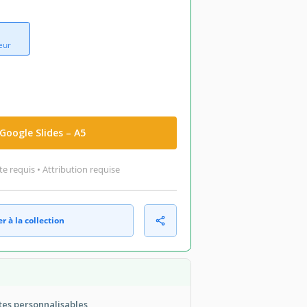
eur
Google Slides – A5
 requis • Attribution requise
r à la collection
tes personnalisables