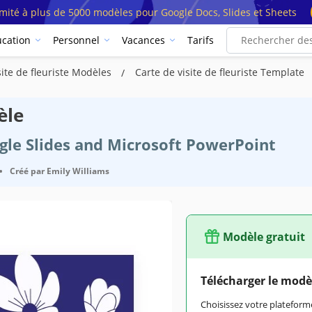
imité à plus de 5000 modèles pour Google Docs, Slides et Sheets
cation
Personnel
Vacances
Tarifs
site de fleuriste Modèles
Carte de visite de fleuriste Template
èle
ogle Slides and Microsoft PowerPoint
•
Créé par
Emily Williams
Modèle gratuit
Télécharger le modè
Choisissez votre platefo