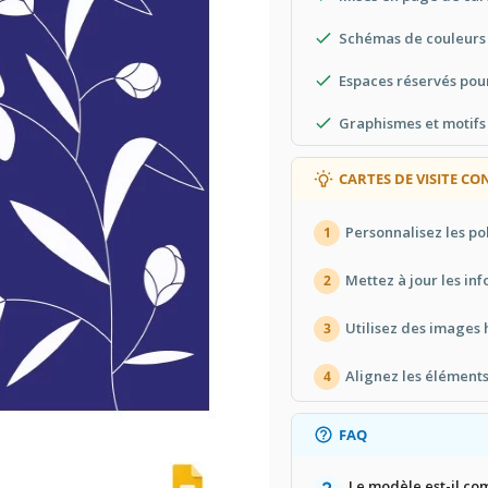
Schémas de couleurs 
Espaces réservés pour
Graphismes et motifs
CARTES DE VISITE CO
Personnalisez les po
1
Mettez à jour les inf
2
Utilisez des images 
3
Alignez les éléments
4
FAQ
Le modèle est-il co