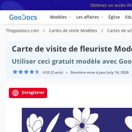
Obtenez un accès ill
Modèles
Les affaires
Église
Edu
Thegoodocs.com
Cartes de visite Modèles
Cartes de vi
Carte de visite de fleuriste Mod
Utiliser ceci gratuit modèle avec Go
4.53 (2 avis)
•
Dernière mise à jour
July 14, 2026
Enregistrer