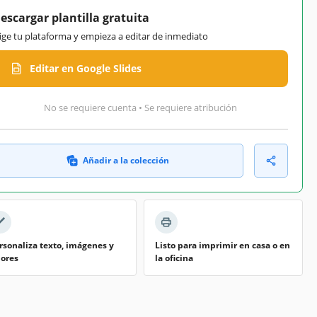
escargar plantilla gratuita
lige tu plataforma y empieza a editar de inmediato
Editar en Google Slides
No se requiere cuenta • Se requiere atribución
Añadir a la colección
rsonaliza texto, imágenes y
Listo para imprimir en casa o en
lores
la oficina