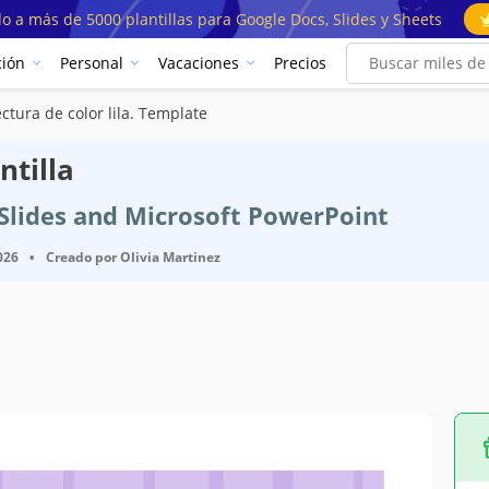
o a más de 5000 plantillas para Google Docs, Slides y Sheets
ión
Personal
Vacaciones
Precios
ectura de color lila. Template
ntilla
e Slides and Microsoft PowerPoint
026
•
Creado por
Olivia Martinez