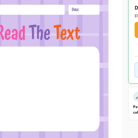
D
E
Pe
co