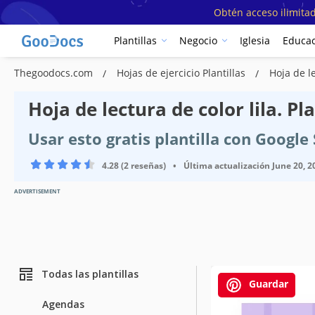
Obtén acceso ilimitad
Plantillas
Negocio
Iglesia
Educac
Thegoodocs.com
Hojas de ejercicio Plantillas
Hoja de l
Hoja de lectura de color lila. Pla
Usar esto gratis plantilla con Googl
4.28 (2 reseñas)
•
Última actualización
June 20, 2
ADVERTISEMENT
Todas las plantillas
Guardar
Agendas