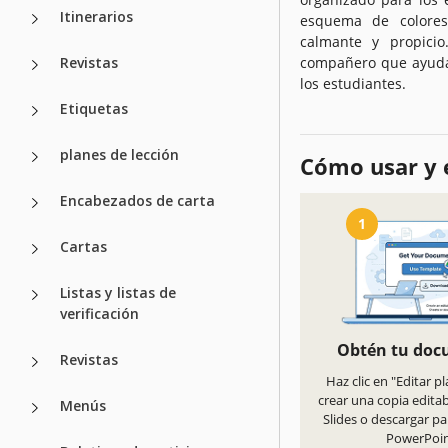
Itinerarios
esquema de colores 
calmante y propicio
Revistas
compañero que ayuda 
los estudiantes.
Etiquetas
planes de lección
Cómo usar y e
Encabezados de carta
1
Cartas
Listas y listas de
verificación
Obtén tu do
Revistas
Haz clic en "Editar pl
crear una copia edita
Menús
Slides o descargar pa
PowerPoi