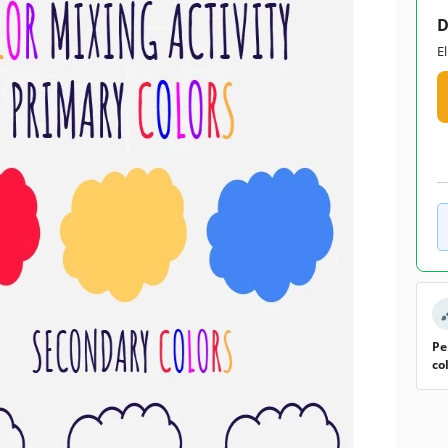
D
E
Pe
co