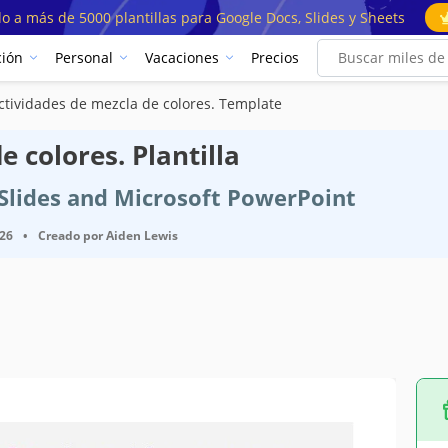
o a más de 5000 plantillas para Google Docs, Slides y Sheets
ión
Personal
Vacaciones
Precios
ctividades de mezcla de colores. Template
 colores. Plantilla
e Slides and Microsoft PowerPoint
026
•
Creado por
Aiden Lewis