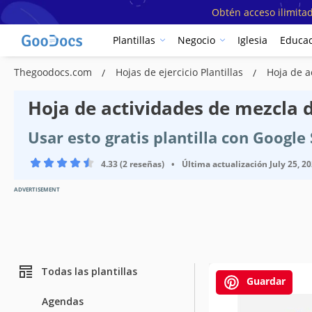
Obtén acceso ilimitad
Plantillas
Negocio
Iglesia
Educac
Thegoodocs.com
Hojas de ejercicio Plantillas
Hoja de a
Hoja de actividades de mezcla de
Usar esto gratis plantilla con Googl
4.33 (2 reseñas)
•
Última actualización
July 25, 2
ADVERTISEMENT
Todas las plantillas
Guardar
Agendas