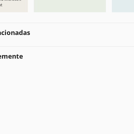
nt
lacionadas
temente