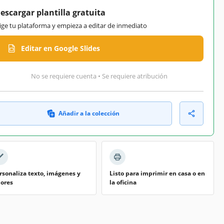
escargar plantilla gratuita
lige tu plataforma y empieza a editar de inmediato
Editar en Google Slides
No se requiere cuenta • Se requiere atribución
Añadir a la colección
rsonaliza texto, imágenes y
Listo para imprimir en casa o en
lores
la oficina