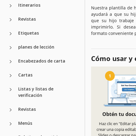
Itinerarios
Nuestra plantilla de 
ayudará a que su hij
Revistas
que su hijo trabaje 
imprimirlo. Si desea
Etiquetas
formato conveniente 
planes de lección
Cómo usar y e
Encabezados de carta
Cartas
1
Listas y listas de
verificación
Revistas
Obtén tu do
Menús
Haz clic en "Editar pl
crear una copia edita
Slides o descargar pa