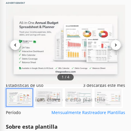
ADVERTISEMENT
Especificaciones de la plantilla
Formato
Google Sheets, Microsoft Excel
Creado
March 11, 2025
Última actualización
August 1, 2026
Comunidad
Añadido a colecciones por 41 Usuarios
1
/
4
Estadísticas de uso
3 descargas este mes
Características clave de esta plantilla
Período
Mensualmente Rastreadore Plantillas
Sobre esta plantilla