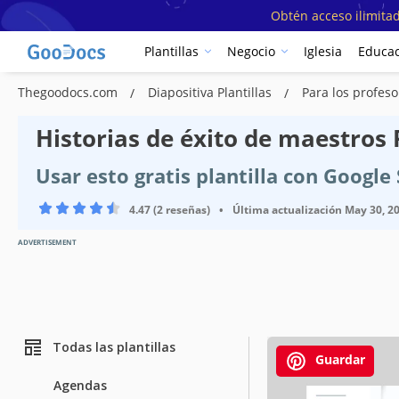
Obtén acceso ilimitad
Plantillas
Negocio
Iglesia
Educac
Thegoodocs.com
Diapositiva Plantillas
Para los profeso
Historias de éxito de maestros P
Usar esto gratis plantilla con Googl
4.47 (2 reseñas)
•
Última actualización
May 30, 2
ADVERTISEMENT
Todas las plantillas
Guardar
Agendas