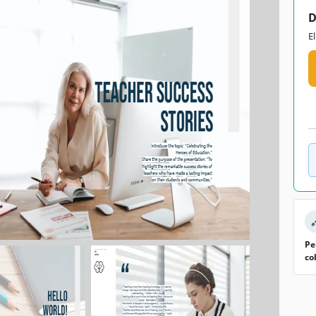
D
E
Pe
co