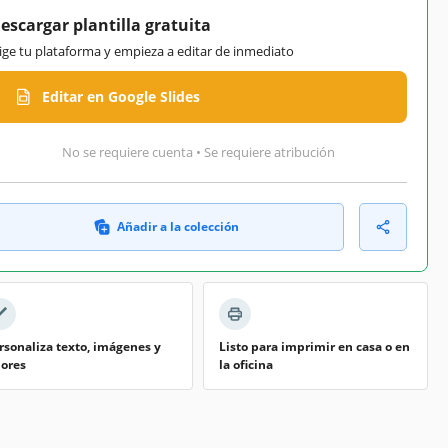
escargar plantilla gratuita
lige tu plataforma y empieza a editar de inmediato
Editar en Google Slides
No se requiere cuenta • Se requiere atribución
Añadir a la colección
rsonaliza texto, imágenes y
Listo para imprimir en casa o en
lores
la oficina