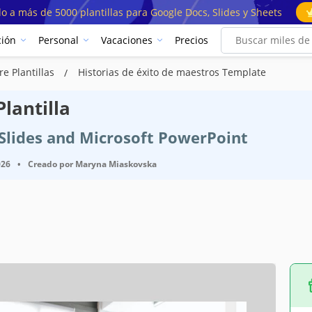
o a más de 5000 plantillas para Google Docs, Slides y Sheets
ión
Personal
Vacaciones
Precios
re Plantillas
Historias de éxito de maestros Template
lantilla
e Slides and Microsoft PowerPoint
026
•
Creado por
Maryna Miaskovska