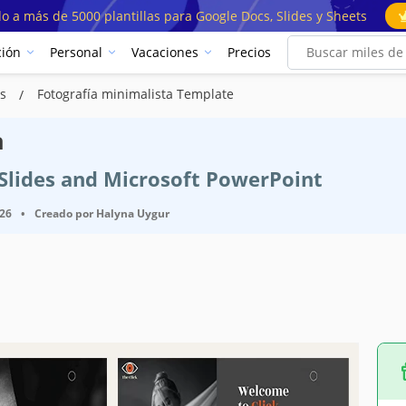
o a más de 5000 plantillas para Google Docs, Slides y Sheets
ión
Personal
Vacaciones
Precios
as
Fotografía minimalista Template
a
e Slides and Microsoft PowerPoint
026
•
Creado por
Halyna Uygur