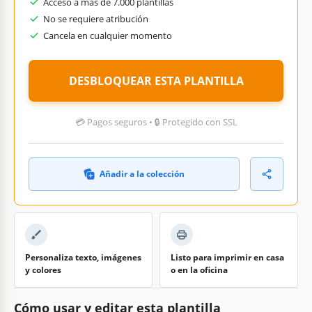
Acceso a más de 7.000 plantillas
No se requiere atribución
Cancela en cualquier momento
DESBLOQUEAR ESTA PLANTILLA
💳 Pagos seguros • 🔒 Protegido con SSL
Añadir a la colección
Personaliza texto, imágenes
Listo para imprimir en casa
y colores
o en la oficina
Cómo usar y editar esta plantilla