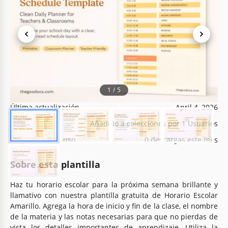
Especificaciones de la plantilla
Formato
Google Slides
1
/
5
Creado
January 10, 2023
Última actualización
April 4, 2026
Comunidad
Añadido a colecciones por 1 Usuarios
Estadísticas de uso
0 descargas este mes
Sobre esta plantilla
Haz tu horario escolar para la próxima semana brillante y
llamativo con nuestra plantilla gratuita de Horario Escolar
Amarillo. Agrega la hora de inicio y fin de la clase, el nombre
de la materia y las notas necesarias para que no pierdas de
vista los detalles importantes de aprendizaje. Utiliza la