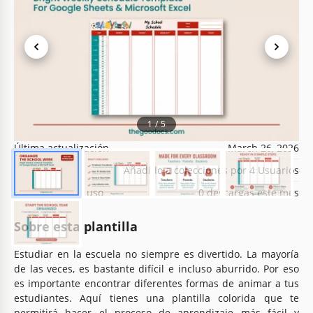
Especificaciones de la plantilla
Formato
Google Sheets
1
/
5
Creado
February 3, 2022
Última actualización
March 26, 2026
Comunidad
Añadido a colecciones por 4 Usuarios
Estadísticas de uso
0 descargas este mes
Sobre esta plantilla
Estudiar en la escuela no siempre es divertido. La mayoría
de las veces, es bastante difícil e incluso aburrido. Por eso
es importante encontrar diferentes formas de animar a tus
estudiantes. Aquí tienes una plantilla colorida que te
permitirá hacer el proceso de aprendizaje más fácil y