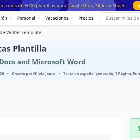
o a más de 5000 plantillas para Google Docs, Slides y Sheets
ión
Personal
Vacaciones
Precios
 de Ventas Template
as Plantilla
e Docs and Microsoft Word
026
•
Creado por
Olivia Jones
•
Texto en español generado, 1 Página, Fun