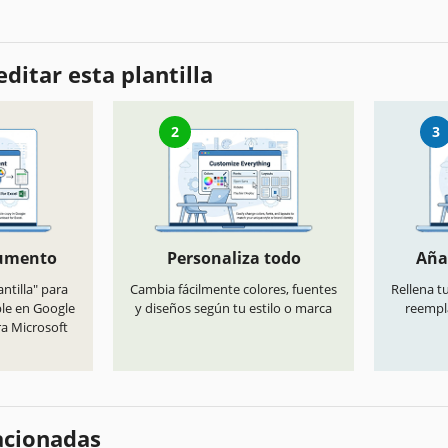
ditar esta plantilla
2
3
cumento
Personaliza todo
Aña
antilla" para
Cambia fácilmente colores, fuentes
Rellena t
ble en Google
y diseños según tu estilo o marca
reempl
ra Microsoft
lacionadas