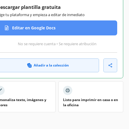
escargar plantilla gratuita
lige tu plataforma y empieza a editar de inmediato
Editar en Google Docs
No se requiere cuenta • Se requiere atribución
Añadir a la colección
rsonaliza texto, imágenes y
Listo para imprimir en casa o en
lores
la oficina