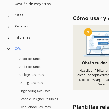
Gestión de Proyectos
Citas
Cómo usar y e
Recetas
1
Informes
CVs
Actor Resumes
Obtén tu do
Artist Resumes
Haz clic en "Editar pl
College Resumes
crear una copia edita
Docs o descargar pa
Dating Resumes
Word
Engineering Resumes
Graphic Designer Resumes
Plantillas re
High School Resumes