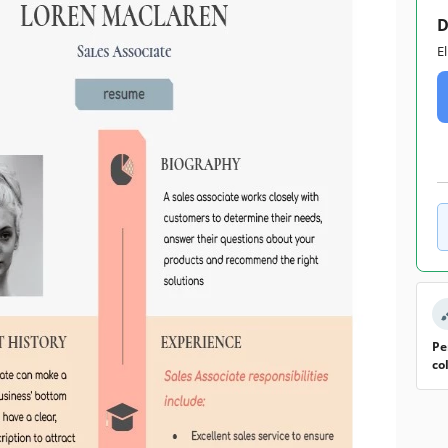
D
E
Pe
co