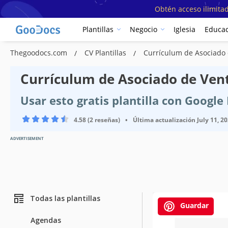
Obtén acceso ilimitad
Plantillas
Negocio
Iglesia
Educac
Thegoodocs.com
CV Plantillas
Currículum de Asociado
Currículum de Asociado de Vent
Usar esto gratis plantilla con Googl
4.58 (2 reseñas)
•
Última actualización
July 11, 2
ADVERTISEMENT
Todas las plantillas
Guardar
Agendas