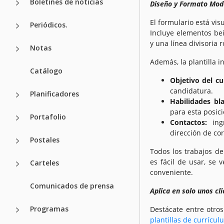
Boletines de noticias
Diseño y Formato Mod
El formulario está vi
Periódicos.
Incluye elementos beig
y una línea divisoria r
Notas
Además, la plantilla i
Catálogo
Objetivo del cu
candidatura.
Planificadores
Habilidades bl
para esta posici
Portafolio
Contactos:
ingr
dirección de cor
Postales
Todos los trabajos d
es fácil de usar, se 
Carteles
conveniente.
Comunicados de prensa
Aplica en solo unos cli
Programas
Destácate entre otro
plantillas de currícul