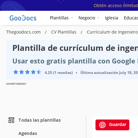
Obtén acceso ilimitad
Plantillas
Negocio
Iglesia
Educac
Thegoodocs.com
CV Plantillas
Currículum de Ingeniero 
Plantilla de currículum de inge
Usar esto gratis plantilla con Googl
4.25 (1 reseñas)
•
Última actualización
July 18, 2
ADVERTISEMENT
Todas las plantillas
Guardar
Agendas