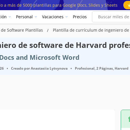
o a más de 5000 plantillas para Google Docs, Slides y Sheets
ión
Personal
Vacaciones
Precios
de Software Plantillas
Plantilla de currículum de ingeniero d
niero de software de Harvard profes
e Docs and Microsoft Word
026
•
Creado por
Anastasiia Lytvynova
•
Profesional, 2 Páginas, Harvard