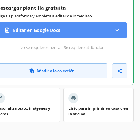
escargar plantilla gratuita
lige tu plataforma y empieza a editar de inmediato
Editar en Google Docs
No se requiere cuenta • Se requiere atribución
Añadir a la colección
rsonaliza texto, imágenes y
Listo para imprimir en casa o en
lores
la oficina