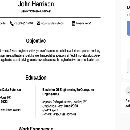
D
E
Pe
co