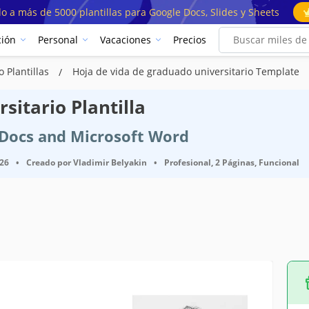
o a más de 5000 plantillas para Google Docs, Slides y Sheets
ión
Personal
Vacaciones
Precios
o Plantillas
Hoja de vida de graduado universitario Template
sitario Plantilla
e Docs and Microsoft Word
026
•
Creado por
Vladimir Belyakin
•
Profesional, 2 Páginas, Funcional