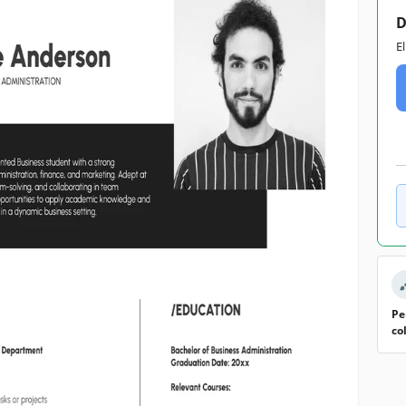
D
E
Pe
co