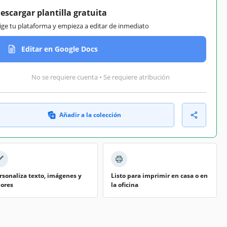
escargar plantilla gratuita
lige tu plataforma y empieza a editar de inmediato
Editar en Google Docs
No se requiere cuenta • Se requiere atribución
Añadir a la colección
rsonaliza texto, imágenes y
Listo para imprimir en casa o en
lores
la oficina