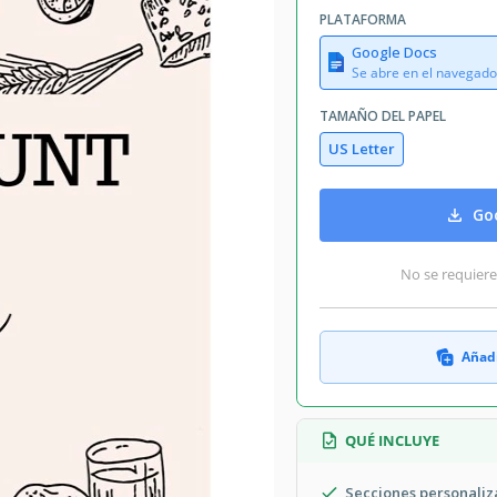
PLATAFORMA
Google Docs
Se abre en el navegado
TAMAÑO DEL PAPEL
US Letter
Goo
No se requiere
Añadi
QUÉ INCLUYE
Secciones personaliza