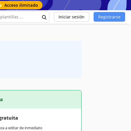
Acceso ilimitado
Iniciar sesión
Registrarse
ta
gratuita
eza a editar de inmediato