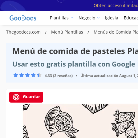
Obtén acceso ilimitad
Plantillas
Negocio
Iglesia
Educac
Thegoodocs.com
Menú Plantillas
Menús de Comida Pla
Menú de comida de pasteles Pla
Usar esto gratis plantilla con Googl
4.33 (2 reseñas)
•
Última actualización
August 1,
Guardar