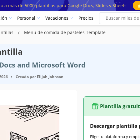
o a más de 5000 plantillas para Google Docs, Slides y Sheets
ión
Personal
Vacaciones
Precios
ntillas
Menú de comida de pasteles Template
ntilla
e Docs and Microsoft Word
 2026
•
Creado por
Elijah Johnson
Plantilla gratui
Descargar plantilla 
Elige tu plataforma y empi