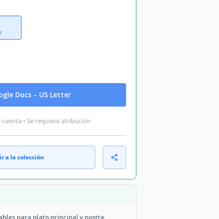
r
gle Docs – US Letter
 cuenta • Se requiere atribución
r a la colección
bles para plato principal y postre