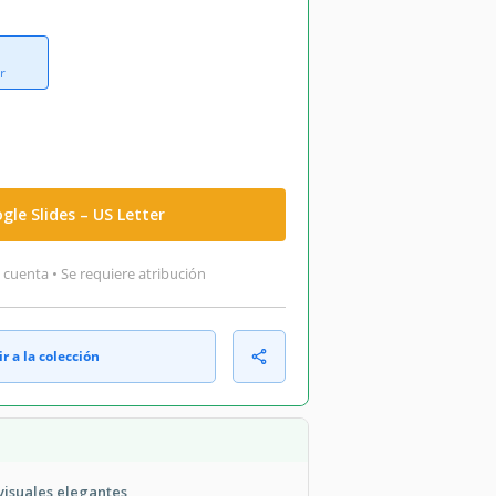
r
gle Slides – US Letter
 cuenta • Se requiere atribución
r a la colección
isuales elegantes