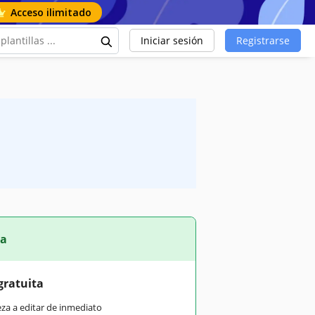
Acceso ilimitado
Iniciar sesión
Registrarse
ta
gratuita
eza a editar de inmediato