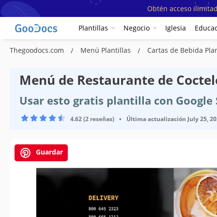
Obtén acceso ilimitad
Plantillas
Negocio
Iglesia
Educac
Thegoodocs.com
Menú Plantillas
Cartas de Bebida Plan
Menú de Restaurante de Coctele
Usar esto gratis plantilla con Googl
4.62 (2 reseñas)
•
Última actualización
July 25, 2
Guardar