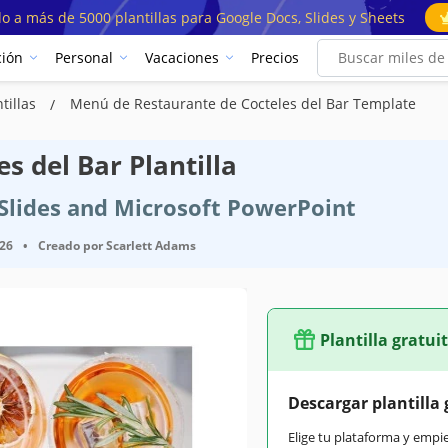
o a más de 5000 plantillas para Google Docs, Slides y Sheets
ión
Personal
Vacaciones
Precios
tillas
Menú de Restaurante de Cocteles del Bar Template
s del Bar Plantilla
e Slides and Microsoft PowerPoint
026
•
Creado por
Scarlett Adams
Plantilla gratui
Descargar plantilla 
Elige tu plataforma y empi