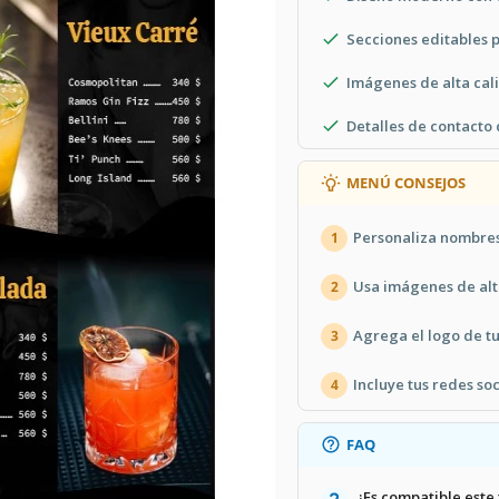
Secciones editables 
Imágenes de alta cal
Detalles de contacto
MENÚ CONSEJOS
Personaliza nombres
1
Usa imágenes de alt
2
Agrega el logo de t
3
Incluye tus redes soc
4
FAQ
¿Es compatible este