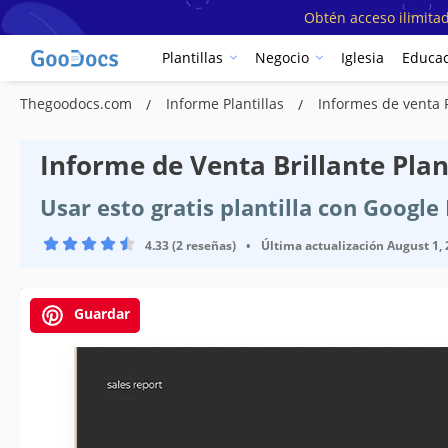
Obtén acceso ilimitad
Plantillas
Negocio
Iglesia
Educac
Thegoodocs.com
Informe Plantillas
Informes de venta P
Informe de Venta Brillante Plan
Usar esto gratis plantilla con Googl
4.33 (2 reseñas)
•
Última actualización
August 1,
Guardar