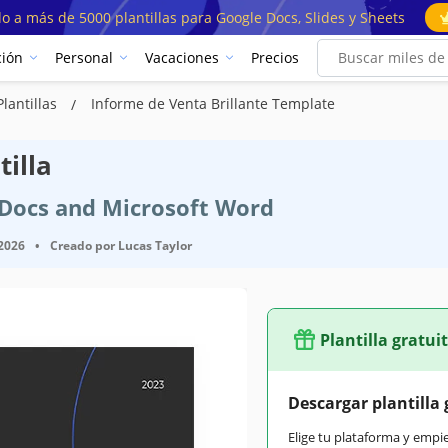
o a más de 5000 plantillas para Google Docs, Slides y Sheets
ión
Personal
Vacaciones
Precios
lantillas
Informe de Venta Brillante Template
tilla
e Docs and Microsoft Word
 2026
•
Creado por
Lucas Taylor
Plantilla gratui
Descargar plantilla 
Elige tu plataforma y empi