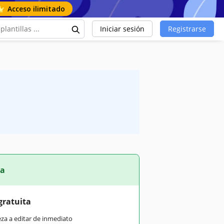
Acceso ilimitado
Iniciar sesión
Registrarse
ta
gratuita
eza a editar de inmediato