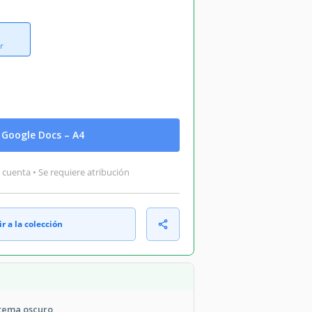
r
Google Docs – A4
 cuenta • Se requiere atribución
r a la colección
tema oscuro