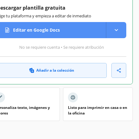
escargar plantilla gratuita
lige tu plataforma y empieza a editar de inmediato
Editar en Google Docs
No se requiere cuenta • Se requiere atribución
Añadir a la colección
rsonaliza texto, imágenes y
Listo para imprimir en casa o en
lores
la oficina