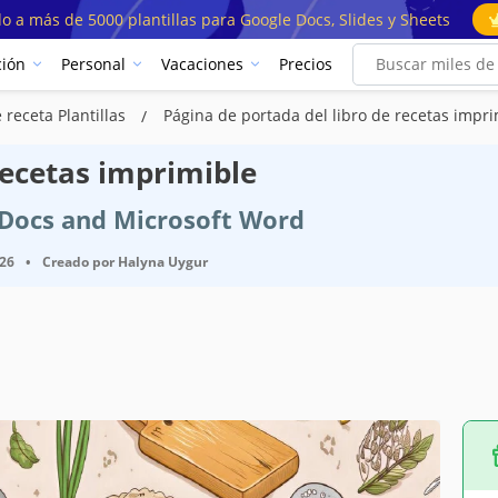
o a más de 5000 plantillas para Google Docs, Slides y Sheets
ión
Personal
Vacaciones
Precios
 receta Plantillas
Página de portada del libro de recetas impri
recetas imprimible
e Docs and Microsoft Word
026
•
Creado por
Halyna Uygur