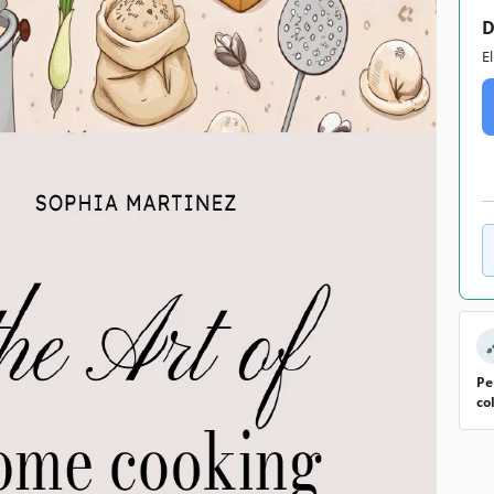
D
E
Pe
co