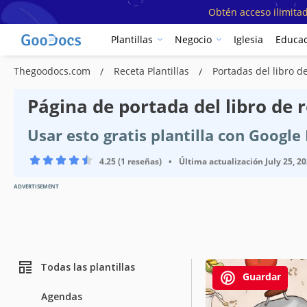
Obtén acceso ilimitad
Plantillas
Negocio
Iglesia
Educac
Thegoodocs.com
Receta Plantillas
Portadas del libro de
Página de portada del libro de 
Usar esto gratis plantilla con Googl
4.25 (1 reseñas)
•
Última actualización
July 25, 2
ADVERTISEMENT
Todas las plantillas
Guardar
Agendas