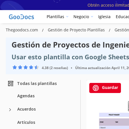
Obtén acceso ilimitad
Plantillas
Negocio
Iglesia
Educac
Thegoodocs.com
Gestión de Proyecto Plantillas
Gestión
Gestión de Proyectos de Ingenie
Usar esto plantilla con Google Sheet
4.38 (2 reseñas)
•
Última actualización
April 11, 
Todas las plantillas
Guardar
Agendas
Acuerdos
Artículos