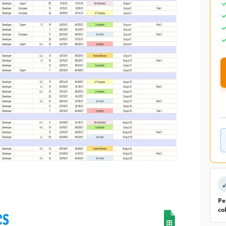
Pe
co