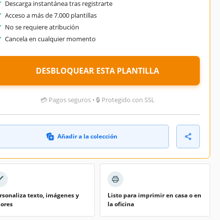
Descarga instantánea tras registrarte
Acceso a más de 7.000 plantillas
No se requiere atribución
Cancela en cualquier momento
DESBLOQUEAR ESTA PLANTILLA
💳 Pagos seguros • 🔒 Protegido con SSL
Añadir a la colección
rsonaliza texto, imágenes y
Listo para imprimir en casa o en
lores
la oficina