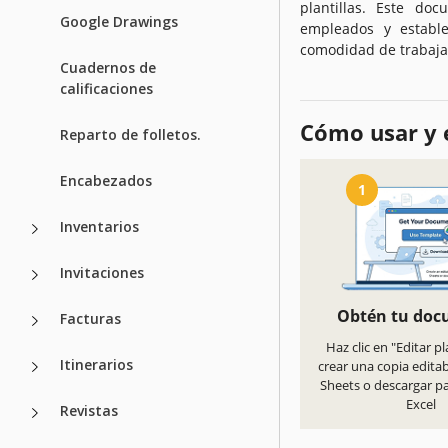
plantillas. Este do
Google Drawings
empleados y estable
comodidad de trabajar
Cuadernos de
calificaciones
Cómo usar y e
Reparto de folletos.
Encabezados
1
Inventarios
Invitaciones
Obtén tu do
Facturas
Haz clic en "Editar pl
Itinerarios
crear una copia edita
Sheets o descargar p
Excel
Revistas