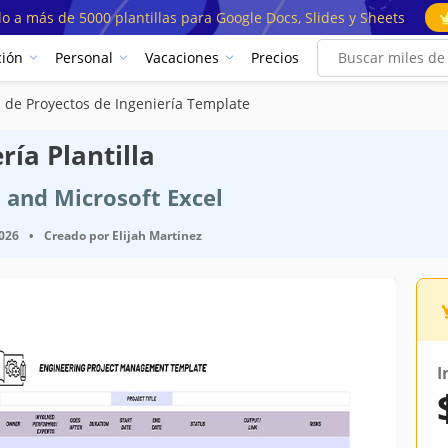
o a más de 5000 plantillas para Google Docs, Slides y Sheets
ión
Personal
Vacaciones
Precios
 de Proyectos de Ingeniería Template
ría Plantilla
s and Microsoft Excel
2026
•
Creado por
Elijah Martinez
I