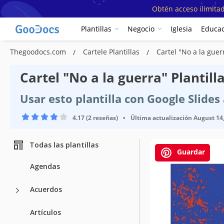
Obtén acceso ilimitad
Plantillas
Negocio
Iglesia
Educac
Thegoodocs.com
Cartele Plantillas
Cartel "No a la gue
Cartel "No a la guerra" Plantill
Usar esto plantilla con Google Slide
4.17 (2 reseñas)
•
Última actualización
August 14
Todas las plantillas
Guardar
Agendas
Acuerdos
Artículos