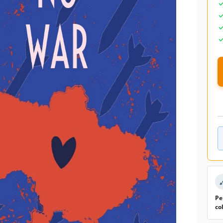
Pe
co