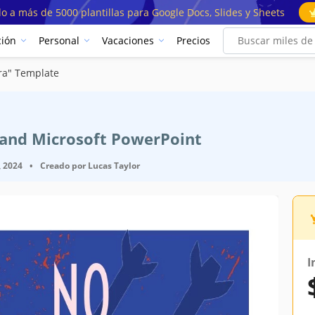
o a más de 5000 plantillas para Google Docs, Slides y Sheets
ión
Personal
Vacaciones
Precios
rra" Template
a
s and Microsoft PowerPoint
, 2024
•
Creado por
Lucas Taylor
I