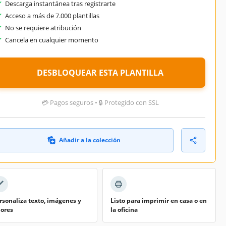
Descarga instantánea tras registrarte
Acceso a más de 7.000 plantillas
No se requiere atribución
Cancela en cualquier momento
DESBLOQUEAR ESTA PLANTILLA
💳 Pagos seguros • 🔒 Protegido con SSL
Añadir a la colección
rsonaliza texto, imágenes y
Listo para imprimir en casa o en
lores
la oficina