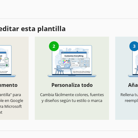
ditar esta plantilla
2
3
cumento
Personaliza todo
Aña
antilla" para
Cambia fácilmente colores, fuentes
Rellena t
ble en Google
y diseños según tu estilo o marca
reempl
ra Microsoft
nt