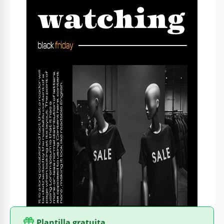
Formato
Google Slides
Creado
December 9, 2022
Última actualización
August 14, 2024
Comunidad
Añadido a colecciones por 4 Usuarios
Estadísticas de uso
0 descargas este mes
Sobre esta plantilla
¿Quieres preparar un nuevo folleto personalizado para el
Viernes Negro? La forma más rápida y eficiente es utilizar el
diseño de póster contemporáneo para el Viernes Negro ya
hecho. Puedes añadir cualquier información sobre eventos y
descuentos que tendrán lugar en tu tienda. Puedes utilizar
Google Slides y otros editores de presentaciones para editar
la plantilla.
Plantilla gratuita