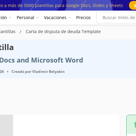
o a más de 5000 plantillas para Google Docs, Slides y Sheets
ión
Personal
Vacaciones
Precios
antillas
Carta de disputa de deuda Template
illa
e Docs and Microsoft Word
026
•
Creado por
Vladimir Belyakin