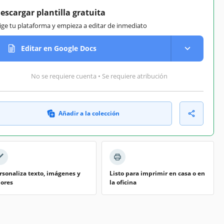
escargar plantilla gratuita
lige tu plataforma y empieza a editar de inmediato
Editar en Google Docs
No se requiere cuenta • Se requiere atribución
Añadir a la colección
rsonaliza texto, imágenes y
Listo para imprimir en casa o en
lores
la oficina