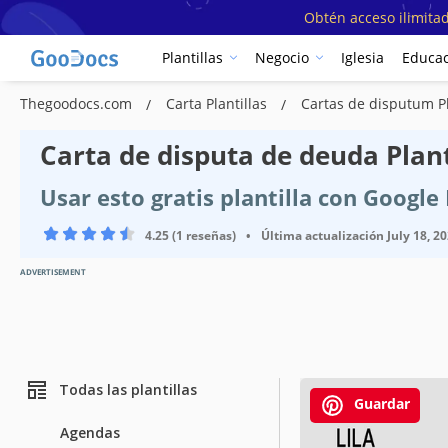
Obtén acceso ilimitad
Plantillas
Negocio
Iglesia
Educac
Thegoodocs.com
Carta Plantillas
Cartas de disputum Pl
Carta de disputa de deuda Plant
Usar esto gratis plantilla con Googl
4.25 (1 reseñas)
•
Última actualización
July 18, 2
ADVERTISEMENT
Todas las plantillas
Guardar
Agendas