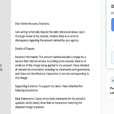
D
E
Pe
co