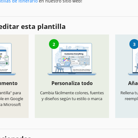
tillas de itinerario
en nuestro sitio web!
ditar esta plantilla
2
3
cumento
Personaliza todo
Aña
antilla" para
Cambia fácilmente colores, fuentes
Rellena t
ble en Google
y diseños según tu estilo o marca
reempl
ra Microsoft