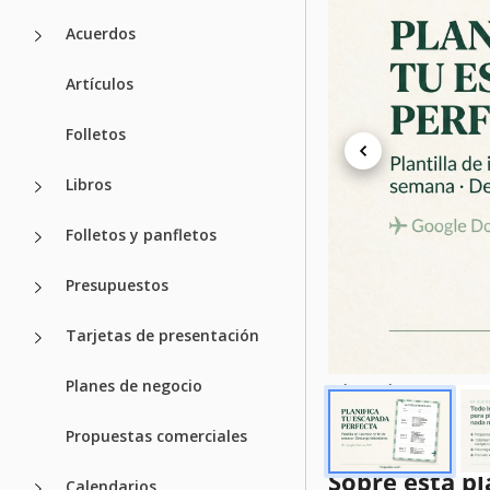
Acuerdos
Especificacion
Artículos
Formato
Folletos
Creado
Última actualización
Libros
Comunidad
Folletos y panfletos
Estadísticas de uso
Presupuestos
Característica
Tarjetas de presentación
Duración
Planes de negocio
Adecuado Para
Estilo
Propuestas comerciales
Sobre esta pl
Calendarios