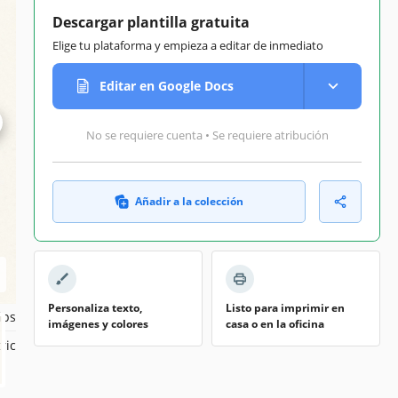
Descargar plantilla gratuita
Elige tu plataforma y empieza a editar de inmediato
Editar en Google Docs
ord
025
No se requiere cuenta • Se requiere atribución
026
ios
mes
Añadir a la colección
llas
Personaliza texto,
Listo para imprimir en
ips
imágenes y colores
casa o en la oficina
ric