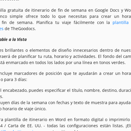
illa gratuita de itinerario de fin de semana en Google Docs y Wo
lanco simple ofrece todo lo que necesitas para crear un hora
 fin de semana. Planifica tu viaje fácilmente con la
plantilla
es
de TheGoodocs.
ble a la Vista
es brillantes o elementos de diseño innecesarios dentro de nues
traerá de planificar tu ruta, horario y actividades. El fondo del ca
Está enmarcado en todos los lados por una línea en tonos verdes.
 incluye marcadores de posición que te ayudarán a crear un hora
o para 3 días:
el encabezado, puedes especificar el título, nombre, destino, durac
s.
cluyen días de la semana con fechas y texto de muestra para ayuda
o horario de viaje único.
ra plantilla de itinerario en Word en formato digital o imprimirlo
 / Carta de EE. UU. - todas las configuraciones están listas. ¡El