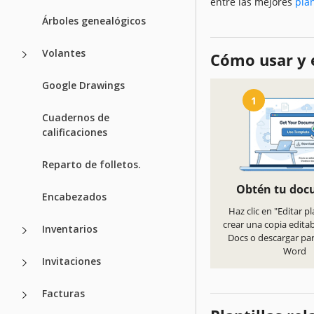
entre las mejores
plan
Árboles genealógicos
Volantes
Cómo usar y e
Google Drawings
1
Cuadernos de
calificaciones
Reparto de folletos.
Obtén tu do
Encabezados
Haz clic en "Editar pl
crear una copia edita
Inventarios
Docs o descargar pa
Word
Invitaciones
Facturas