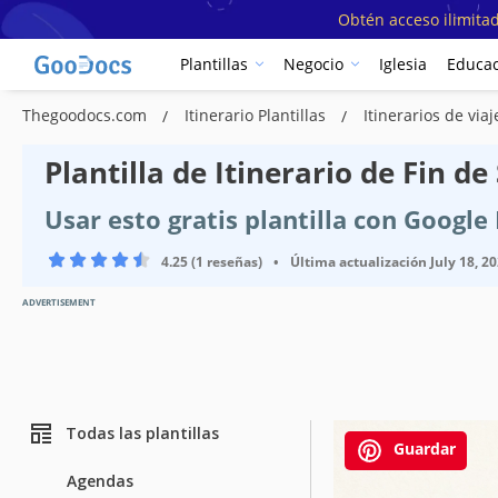
Obtén acceso ilimitad
Plantillas
Negocio
Iglesia
Educac
Thegoodocs.com
Itinerario Plantillas
Itinerarios de viaj
Plantilla de Itinerario de Fin 
Usar esto gratis plantilla con Googl
4.25 (1 reseñas)
•
Última actualización
July 18, 2
ADVERTISEMENT
Todas las plantillas
Guardar
Agendas