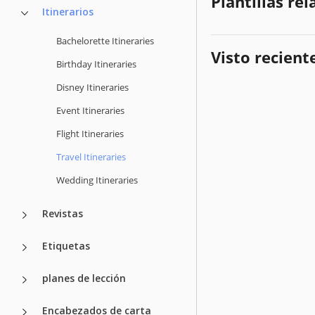
Plantillas re
Itinerarios
Bachelorette Itineraries
Visto recien
Birthday Itineraries
Disney Itineraries
Event Itineraries
Flight Itineraries
Travel Itineraries
Wedding Itineraries
Revistas
Etiquetas
planes de lección
Encabezados de carta