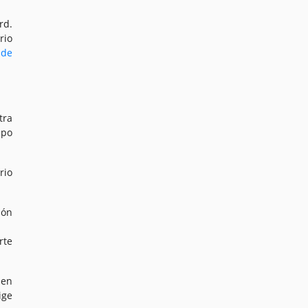
rd.
rio
 de
tra
mpo
rio
ión
rte
 en
ige