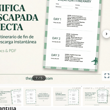
es de la plantilla
Google Docs, Microsoft W
April 19, 2
July 18, 2
Añadido a colecciones por 39 Usuar
284 descargas este 
s clave de esta plantilla
1
/
5
3 día Itinerario Planti
Travel Tours , Travel Tr
Geomet
antilla