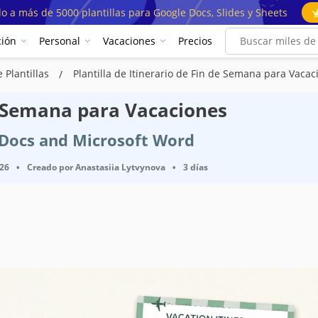
o a más de 5000 plantillas para Google Docs, Slides y Sheets
ión
Personal
Vacaciones
Precios
e Plantillas
Plantilla de Itinerario de Fin de Semana para Vacac
de Semana para Vacaciones
e Docs and Microsoft Word
026
•
Creado por
Anastasiia Lytvynova
•
3 días