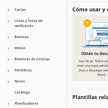
Cómo usar y e
Cartas
Listas y listas de
1
verificación
Revistas
Menús
Obtén tu do
Boletines de noticias
Haz clic en "Editar pl
crear una copia edita
Periódicos.
Docs o descargar pa
Word
Notas
Catálogo
Plantillas re
Planificadores