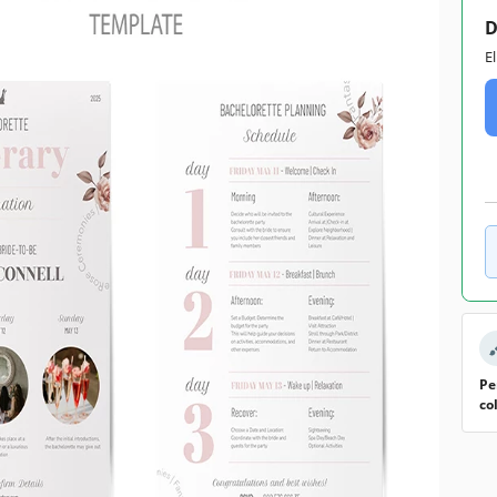
D
E
Pe
co