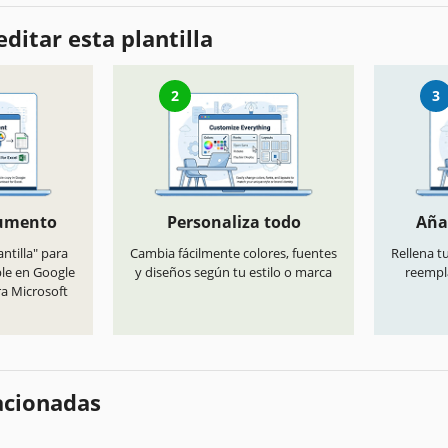
ditar esta plantilla
2
3
cumento
Personaliza todo
Aña
antilla" para
Cambia fácilmente colores, fuentes
Rellena t
ble en Google
y diseños según tu estilo o marca
reempl
ra Microsoft
lacionadas