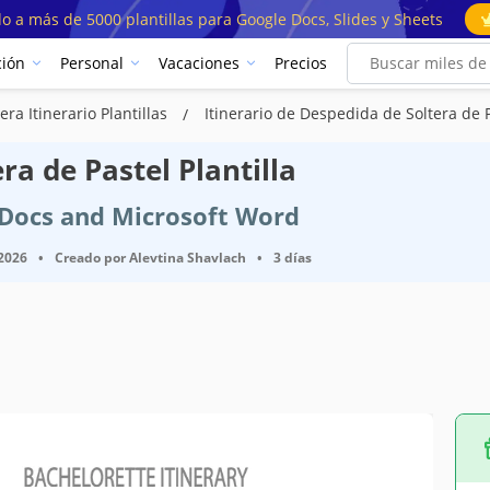
o a más de 5000 plantillas para Google Docs, Slides y Sheets
ión
Personal
Vacaciones
Precios
ra Itinerario Plantillas
Itinerario de Despedida de Soltera de 
ra de Pastel Plantilla
e Docs and Microsoft Word
 2026
•
Creado por
Alevtina Shavlach
•
3 días