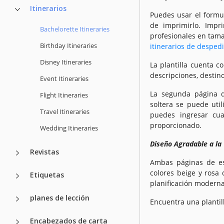
Itinerarios
Puedes usar el formul
de imprimirlo. Impr
Bachelorette Itineraries
profesionales en tama
Birthday Itineraries
itinerarios de despedi
Disney Itineraries
La plantilla cuenta c
descripciones, destino
Event Itineraries
La segunda página de
Flight Itineraries
soltera se puede util
Travel Itineraries
puedes ingresar cu
proporcionado.
Wedding Itineraries
Diseño Agradable a la 
Revistas
Ambas páginas de es
colores beige y rosa
Etiquetas
planificación moderna
planes de lección
Encuentra una plantil
Encabezados de carta