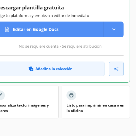
escargar plantilla gratuita
lige tu plataforma y empieza a editar de inmediato
Editar en Google Docs
No se requiere cuenta • Se requiere atribución
Añadir a la colección
rsonaliza texto, imágenes y
Listo para imprimir en casa o en
lores
la oficina