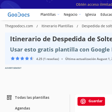
Obtén acceso ilimitad
Plantillas
Negocio
Iglesia
Educac
Thegoodocs.com
Itinerario Plantillas
Despedida de solte
Itinerario de Despedida de Solte
Usar esto gratis plantilla con Googl
4.25 (1 reseñas)
•
Última actualización
August 1,
ADVERTISEMENT
Todas las plantillas
Guardar
Agendas