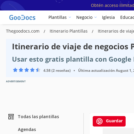
Obtén acceso ilimitad
Plantillas
Negocio
Iglesia
Educac
Thegoodocs.com
Itinerario Plantillas
Itinerarios de viaj
Itinerario de viaje de negocios P
Usar esto gratis plantilla con Googl
4.58 (2 reseñas)
•
Última actualización
August 1,
ADVERTISEMENT
Todas las plantillas
Guardar
Agendas