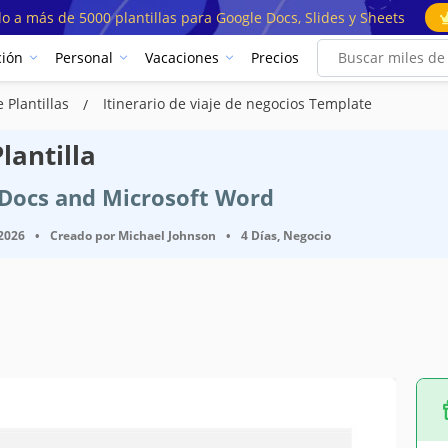
o a más de 5000 plantillas para Google Docs, Slides y Sheets
ión
Personal
Vacaciones
Precios
e Plantillas
Itinerario de viaje de negocios Template
lantilla
e Docs and Microsoft Word
 2026
•
Creado por
Michael Johnson
•
4 Días, Negocio