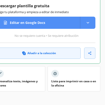
escargar plantilla gratuita
lige tu plataforma y empieza a editar de inmediato
Editar en Google Docs
No se requiere cuenta • Se requiere atribución
Añadir a la colección
rsonaliza texto, imágenes y
Listo para imprimir en casa o en
lores
la oficina