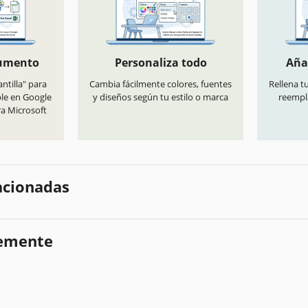
cumento
Personaliza todo
Aña
antilla" para
Cambia fácilmente colores, fuentes
Rellena t
ble en Google
y diseños según tu estilo o marca
reempl
ra Microsoft
lacionadas
temente