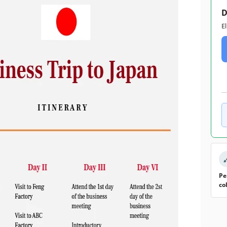
D
E
Pe
co