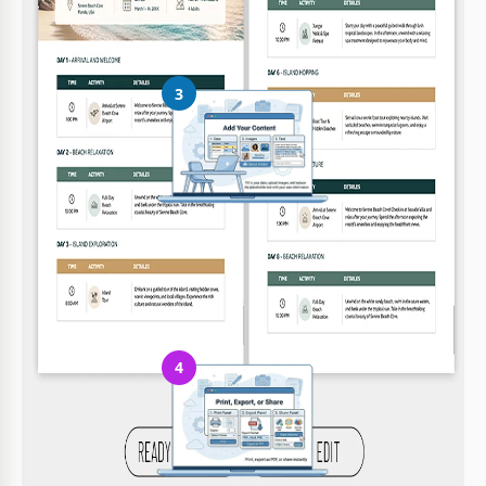
marca
3
Añade tu contenido
Rellena tus datos, sube imágenes y reemplaza el texto de
ejemplo
4