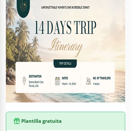
Formato
Google Docs, Microsoft Word
Creado
May 25, 2026
Última actualización
August 1, 2026
Comunidad
Añadido a colecciones por 6 Usuarios
Estadísticas de uso
227 descargas este mes
Características clave de esta plantilla
Duración
14 Día Itinerario Plantillas
Adecuado Para
Travel Tours , Travel Trips
Estilo
Elegant
Plantilla gratuita