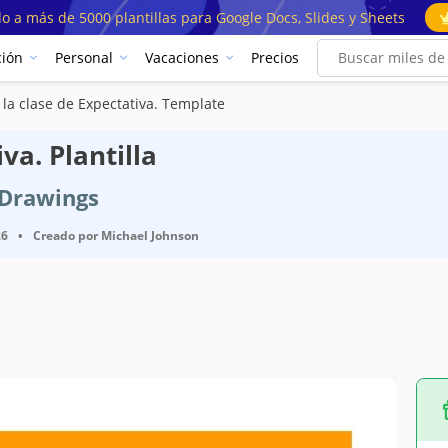
o a más de 5000 plantillas para Google Docs, Slides y Sheets
ión
Personal
Vacaciones
Precios
la clase de Expectativa. Template
va. Plantilla
 Drawings
26
•
Creado por
Michael Johnson