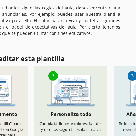
studiantes sigan las reglas del aula, debes encontrar una
nunciarlas. Por ejemplo, puedes usar nuestra plantilla
ativa para ello. El color naranja vivo y las letras grandes
n el papel de expectativas del aula. Por cierto, tenemos
 que se pueden utilizar con fines educativos.
ditar esta plantilla
2
3
cumento
Personaliza todo
Aña
antilla" para
Cambia fácilmente colores, fuentes
Rellena t
ble en Google
y diseños según tu estilo o marca
reempl
rgar para