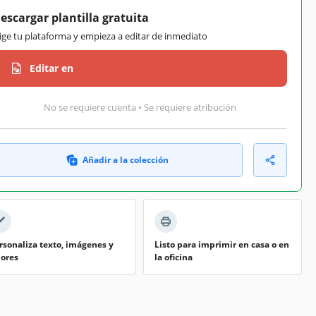
escargar plantilla gratuita
lige tu plataforma y empieza a editar de inmediato
Editar en
No se requiere cuenta • Se requiere atribución
Añadir a la colección
rsonaliza texto, imágenes y
Listo para imprimir en casa o en
lores
la oficina