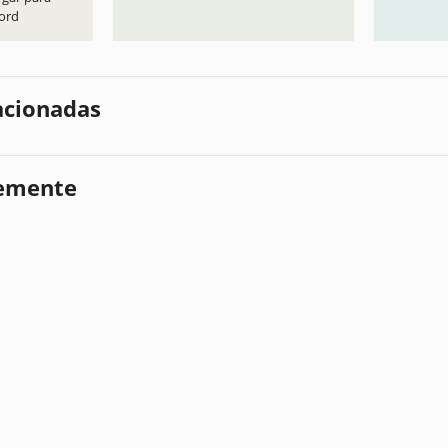
ord
lacionadas
temente