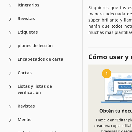
Itinerarios
Si quieres que tus e
manera adecuada de a
Revistas
súper brillante y llam
harán que todos note
Etiquetas
muchas más plantillas
planes de lección
Cómo usar y e
Encabezados de carta
Cartas
1
Listas y listas de
verificación
Revistas
Obtén tu do
Menús
Haz clic en "Editar pl
crear una copia edita
Drawings o desca