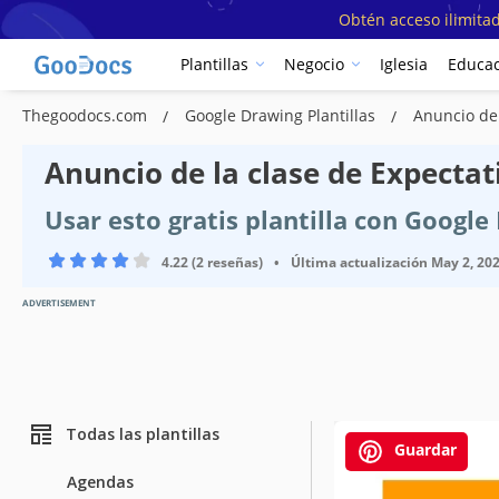
Obtén acceso ilimitad
Plantillas
Negocio
Iglesia
Educac
Thegoodocs.com
Google Drawing Plantillas
Anuncio de 
Anuncio de la clase de Expectati
Usar esto gratis plantilla con Google
4.22 (2 reseñas)
•
Última actualización
May 2, 20
ADVERTISEMENT
Todas las plantillas
Guardar
Agendas