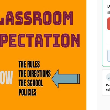
D
E
Pe
co