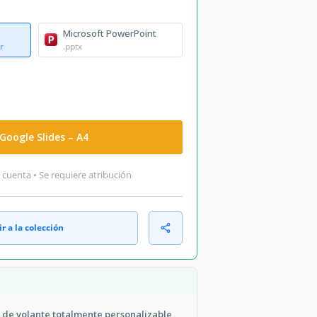
Microsoft PowerPoint
r
.pptx
Google Slides – A4
 cuenta • Se requiere atribución
r a la colección
a de volante totalmente personalizable