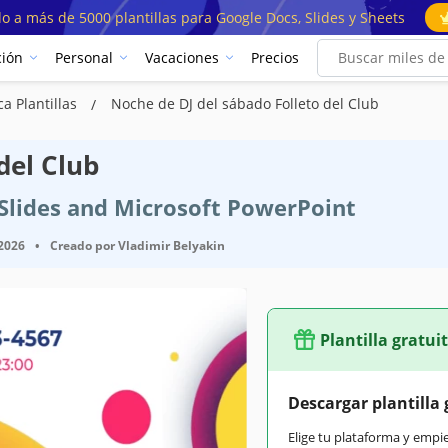
o a más de 5000 plantillas para Google Docs, Slides y Sheets
ión
Personal
Vacaciones
Precios
ca Plantillas
Noche de DJ del sábado Folleto del Club
del Club
e Slides and Microsoft PowerPoint
 2026
•
Creado por
Vladimir Belyakin
Plantilla gratui
Descargar plantilla 
Elige tu plataforma y empi