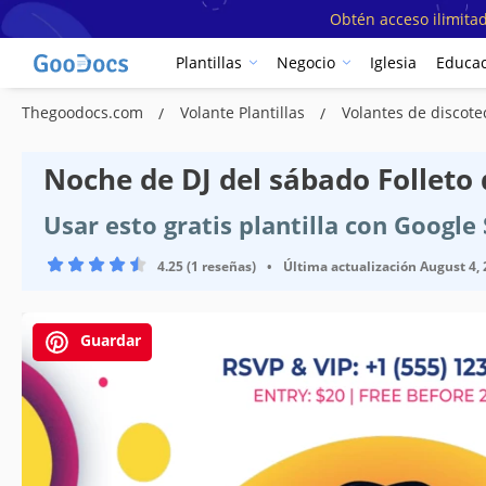
Obtén acceso ilimitad
Plantillas
Negocio
Iglesia
Educac
Thegoodocs.com
Volante Plantillas
Volantes de discote
Noche de DJ del sábado Folleto 
Usar esto gratis plantilla con Googl
4.25 (1 reseñas)
•
Última actualización
August 4,
Guardar