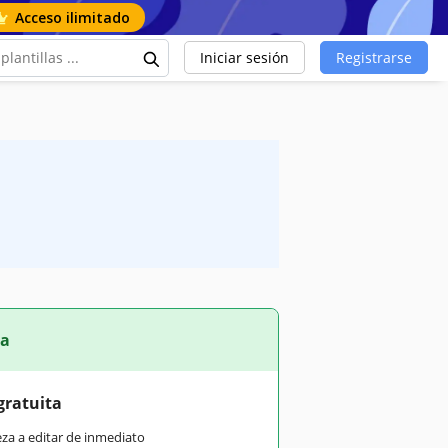
Acceso ilimitado
Iniciar sesión
Registrarse
ta
gratuita
eza a editar de inmediato