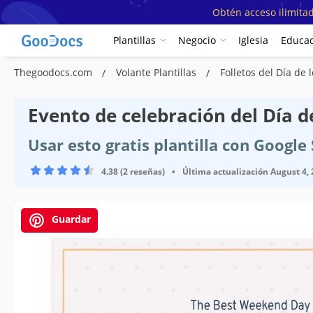
Obtén acceso ilimitad
Plantillas
Negocio
Iglesia
Educac
Thegoodocs.com
Volante Plantillas
Folletos del Día de 
Evento de celebración del Día d
Usar esto gratis plantilla con Googl
4.38 (2 reseñas)
•
Última actualización
August 4,
Guardar