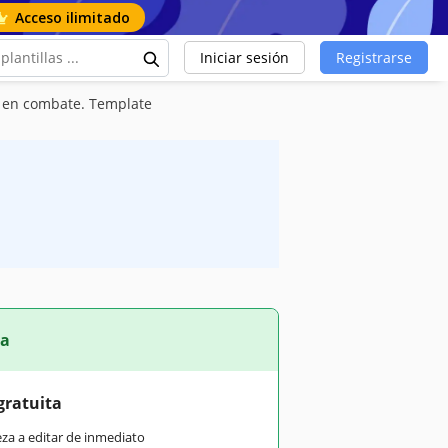
Acceso ilimitado
Iniciar sesión
Registrarse
s en combate. Template
ta
gratuita
eza a editar de inmediato