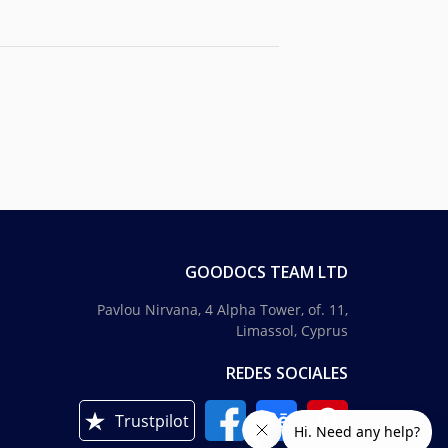
GOODOCS TEAM LTD
Pavlou Nirvana, 4 Alpha Tower, of. 11,
Limassol, Cyprus
REDES SOCIALES
Trustpilot