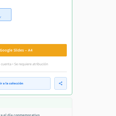
r
Google Slides – A4
 cuenta • Se requiere atribución
r a la colección
ra el día conmemorativo