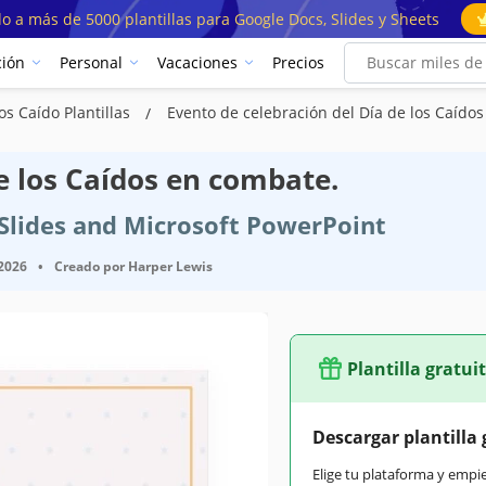
o a más de 5000 plantillas para Google Docs, Slides y Sheets
ión
Personal
Vacaciones
Precios
los Caído Plantillas
Evento de celebración del Día de los Caído
e los Caídos en combate.
e Slides and Microsoft PowerPoint
 2026
•
Creado por
Harper Lewis
Plantilla gratui
Descargar plantilla 
Elige tu plataforma y empi