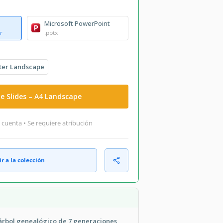
Microsoft PowerPoint
r
.pptx
ter Landscape
e Slides – A4 Landscape
 cuenta • Se requiere atribución
r a la colección
e árbol genealógico de 7 generaciones