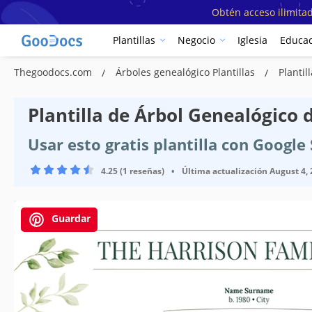
Obtén acceso ilimitad
Plantillas
Negocio
Iglesia
Educac
Thegoodocs.com
Árboles genealógico Plantillas
Planti
Plantilla de Árbol Genealógico
Usar esto gratis plantilla con Googl
4.25 (1 reseñas)
•
Última actualización
August 4,
Guardar