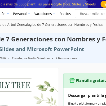
o a más de 5000 plantillas para Google Docs, Slides y Sheets
ión
Personal
Vacaciones
Precios
lla de Árbol Genealógico de 7 Generaciones con Nombres y Fechas
 de 7 Generaciones con Nombres y 
e Slides and Microsoft PowerPoint
 2026
•
Creado por
Nadia Sokolova
•
7 Generaciones
Plantilla gratui
Descargar plantilla 
Elige tu plataforma y empi