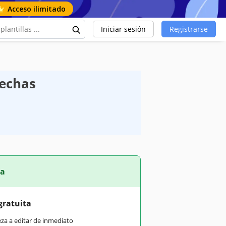
Acceso ilimitado
Iniciar sesión
Registrarse
Fechas
ta
gratuita
eza a editar de inmediato