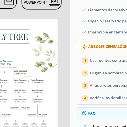
Elementos decorativo
Espacio reservado pa
Imprimible en tamaño
ÁRBOLES GENEALÓGI
Usa fuentes contrast
1
Organiza nombres po
2
Añade fotos persona
3
Verifica los detalles
4
FAQ
¿Es gratis esta plant