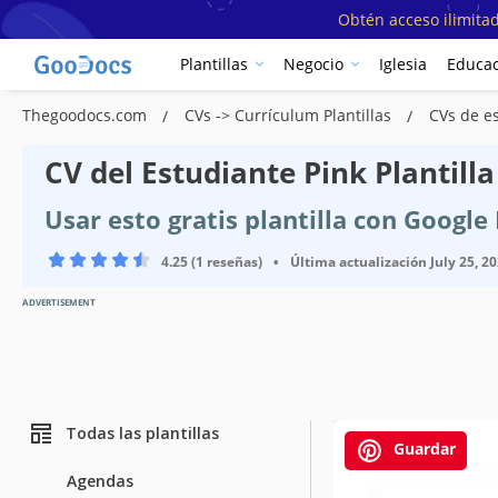
Obtén acceso ilimitad
Plantillas
Negocio
Iglesia
Educac
Thegoodocs.com
CVs -> Currículum Plantillas
CVs de es
CV del Estudiante Pink Plantilla
Usar esto gratis plantilla con Googl
4.25 (1 reseñas)
•
Última actualización
July 25, 2
ADVERTISEMENT
Todas las plantillas
Guardar
Agendas