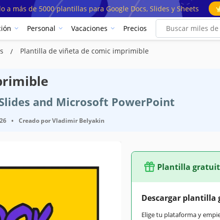
o a más de 5000 plantillas para Google Docs, Slides y Sheets
ión
Personal
Vacaciones
Precios
as
Plantilla de viñeta de comic imprimible
primible
e Slides and Microsoft PowerPoint
026
•
Creado por
Vladimir Belyakin
Plantilla gratui
Descargar plantilla 
Elige tu plataforma y empi