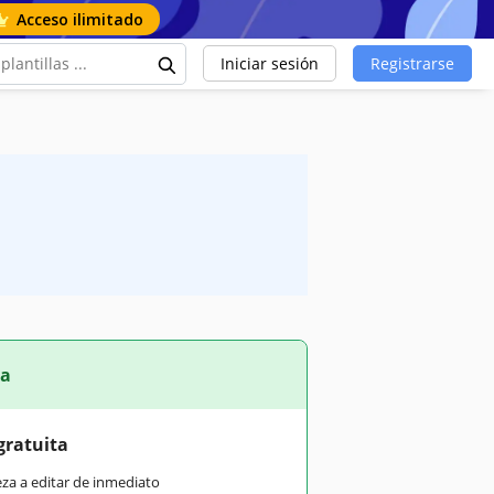
Acceso ilimitado
Iniciar sesión
Registrarse
ta
gratuita
eza a editar de inmediato