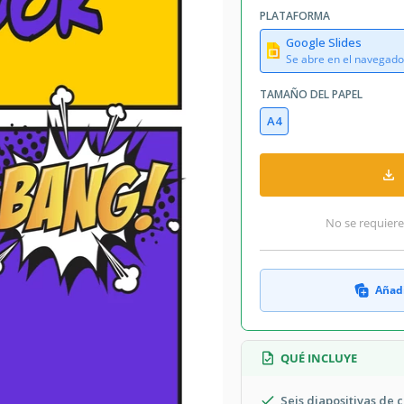
PLATAFORMA
Google Slides
Se abre en el navegado
TAMAÑO DEL PAPEL
A4
No se requiere
Añadi
QUÉ INCLUYE
Seis diapositivas de 