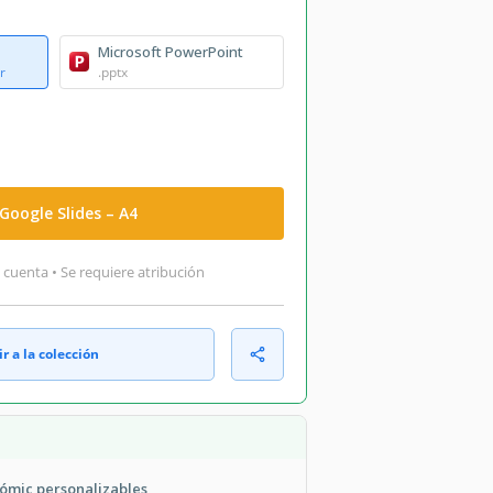
Microsoft PowerPoint
r
.pptx
Google Slides – A4
 cuenta • Se requiere atribución
r a la colección
cómic personalizables