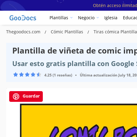
Obtén acceso ilimitad
Plantillas
Negocio
Iglesia
Educac
Thegoodocs.com
Cómic Plantillas
Tiras cómica Plantill
Plantilla de viñeta de comic im
Usar esto gratis plantilla con Googl
4.25 (1 reseñas)
•
Última actualización
July 18, 2
Guardar