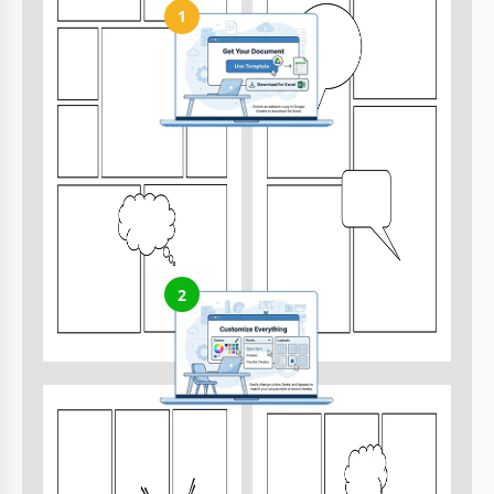
1
Obtén tu documento
Haz clic en "Editar plantilla" para crear una copia editable en
Google Slides o descargar para Microsoft PowerPoint
2
Personaliza todo
Cambia fácilmente colores, fuentes y diseños según tu estilo o
marca