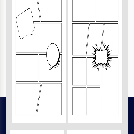
Imprime, exporta o comparte
Imprime, exporta como PDF o comparte al instante
Plantillas relacionadas
Visto recientemente
LEGAL
Licencias de archivos