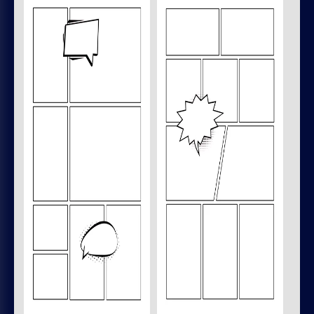
Términos y condiciones
Política de privacidad
Política de cookies
Reglas de reembolso y suscripción
AYUDA
Chrome plugin
Contáctanos
GOODOCS TEAM LTD
Pavlou Nirvana, 4 Alpha Tower, of. 11,
Limassol, Cyprus
REDES SOCIALES
Trustpilot