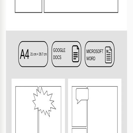
10 diseños de paneles flexibles
Burbujas de habla y pensamiento personalizables
Marcadores de texto editables para diálogos
Temas de color vibrantes para creatividad
CÓMIC CONSEJOS
Utiliza diseños variados para contar historias únicas.
1
Prueba diferentes fuentes para diálogos de
2
personajes.
Incorpora colores vibrantes para dar vida a las
3
escenas.
Ajusta el tamaño de las burbujas para que encaje el
4
texto.