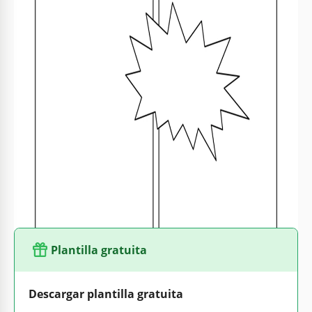
Formato
Google Slides, Microsoft PowerPoint
Creado
January 23, 2026
Última actualización
August 1, 2026
Comunidad
Añadido a colecciones por 3 Usuarios
Estadísticas de uso
13 descargas este mes
Características clave de esta plantilla
Adecuado Para
Self Publish
Plantilla gratuita
Descargar plantilla gratuita