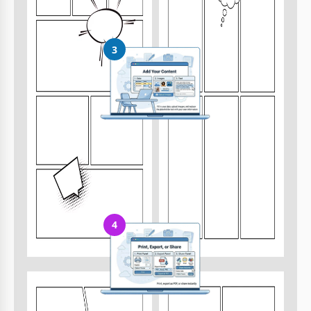
3
Añade tu contenido
Rellena tus datos, sube imágenes y reemplaza el texto de
ejemplo
4