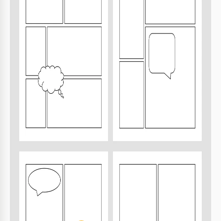
FAQ
¿Es compatible con todas las plataformas?
Es compatible con Google Slides y PowerPoint.
¿Puedo personalizar fácilmente la plantilla?
Sí, todos los elementos son totalmente editables.
¿Es gratuito el uso de esta plantilla?
Sí, es gratis para descargar y usar.
¿Cuántas diapositivas incluye la plantilla?
La plantilla incluye 10 diapositivas diseñadas
cuidadosamente.
¿Cómo cambio el tema de la diapositiva?
Ajusta el tema usando el patrón de diapositivas en
Google Slides o PowerPoint.
Cómo usar y editar esta plantilla