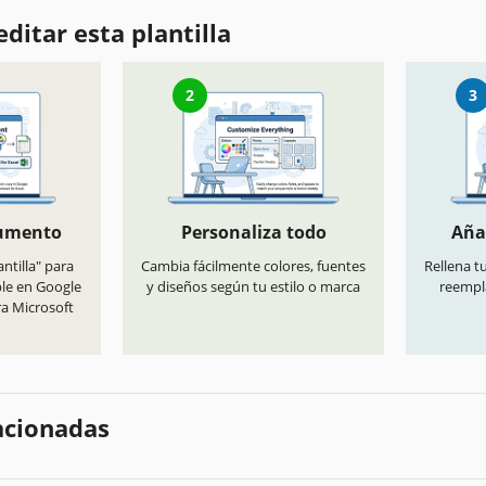
ditar esta plantilla
2
3
cumento
Personaliza todo
Aña
antilla" para
Cambia fácilmente colores, fuentes
Rellena t
ble en Google
y diseños según tu estilo o marca
reempl
ra Microsoft
lacionadas