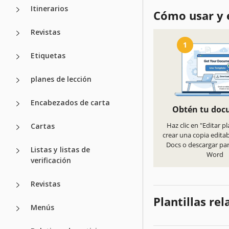
Itinerarios
Cómo usar y e
Revistas
1
Etiquetas
planes de lección
Encabezados de carta
Obtén tu do
Haz clic en "Editar pl
Cartas
crear una copia edita
Docs o descargar pa
Listas y listas de
Word
verificación
Revistas
Plantillas re
Menús