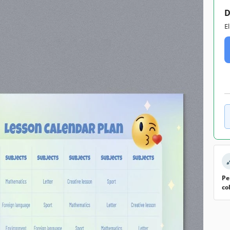
D
E
Pe
co