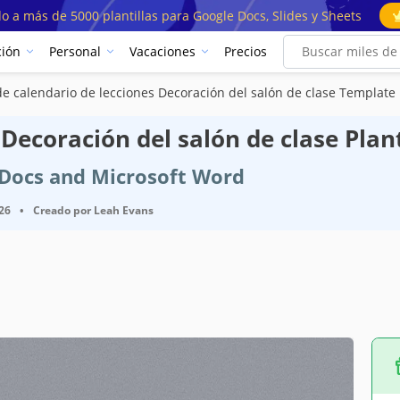
o a más de 5000 plantillas para Google Docs, Slides y Sheets
ión
Personal
Vacaciones
Precios
de calendario de lecciones Decoración del salón de clase Template
Decoración del salón de clase Plant
e Docs and Microsoft Word
026
•
Creado por
Leah Evans