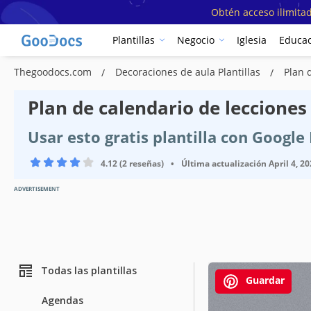
Obtén acceso ilimitad
Plantillas
Negocio
Iglesia
Educac
Thegoodocs.com
Decoraciones de aula Plantillas
Plan 
Plan de calendario de lecciones 
Usar esto gratis plantilla con Googl
4.12 (2 reseñas)
•
Última actualización
April 4, 2
ADVERTISEMENT
Todas las plantillas
Guardar
Agendas