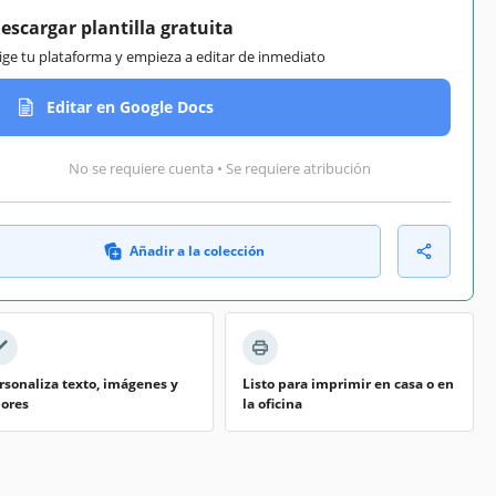
escargar plantilla gratuita
lige tu plataforma y empieza a editar de inmediato
Editar en Google Docs
No se requiere cuenta • Se requiere atribución
Añadir a la colección
rsonaliza texto, imágenes y
Listo para imprimir en casa o en
lores
la oficina