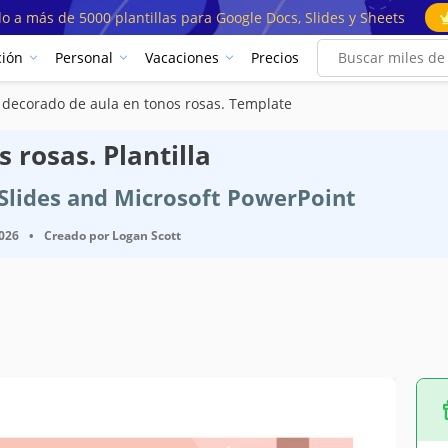
o a más de 5000 plantillas para Google Docs, Slides y Sheets
ión
Personal
Vacaciones
Precios
 decorado de aula en tonos rosas. Template
 rosas. Plantilla
e Slides and Microsoft PowerPoint
2026
•
Creado por
Logan Scott