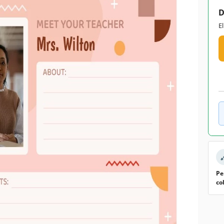
D
E
Pe
co