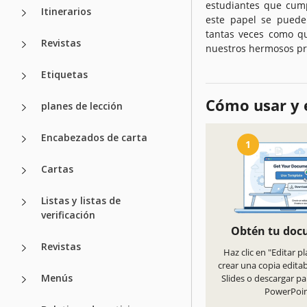
estudiantes que cump
Itinerarios
este papel se puede
tantas veces como qu
Revistas
nuestros hermosos pr
Etiquetas
Cómo usar y e
planes de lección
Encabezados de carta
1
Cartas
Listas y listas de
verificación
Obtén tu do
Revistas
Haz clic en "Editar pl
crear una copia edita
Menús
Slides o descargar pa
PowerPoi