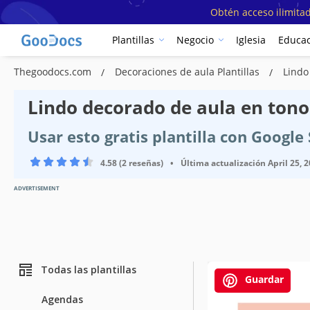
Obtén acceso ilimitad
Plantillas
Negocio
Iglesia
Educac
Thegoodocs.com
Decoraciones de aula Plantillas
Lindo
Lindo decorado de aula en tonos
Usar esto gratis plantilla con Googl
4.58 (2 reseñas)
•
Última actualización
April 25, 
ADVERTISEMENT
Todas las plantillas
Guardar
Agendas