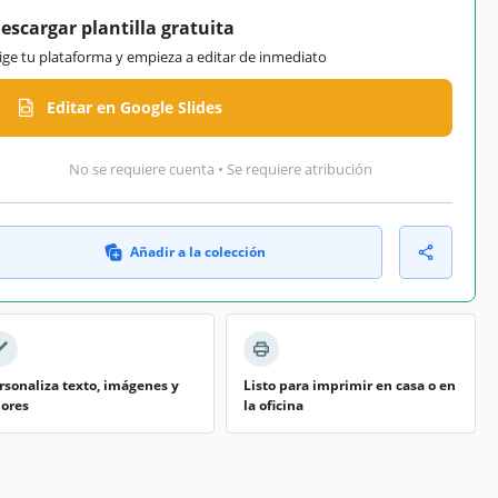
escargar plantilla gratuita
lige tu plataforma y empieza a editar de inmediato
Editar en Google Slides
No se requiere cuenta • Se requiere atribución
Añadir a la colección
rsonaliza texto, imágenes y
Listo para imprimir en casa o en
lores
la oficina