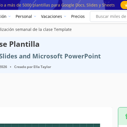
o a más de 5000 plantillas para Google Docs, Slides y Sheets
ión
Personal
Vacaciones
Precios
lización semanal de la clase Template
e Plantilla
e Slides and Microsoft PowerPoint
 2026
•
Creado por
Ella Taylor