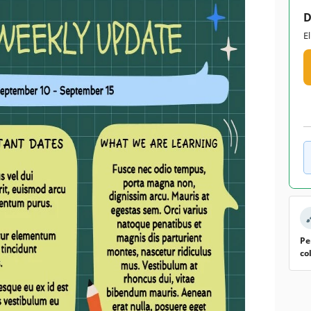
D
E
Pe
co