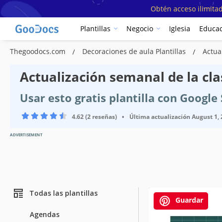
Obtén acceso ilimitad
Plantillas
Negocio
Iglesia
Educac
Thegoodocs.com
Decoraciones de aula Plantillas
Actua
Actualización semanal de la clas
Usar esto gratis plantilla con Googl
4.62 (2 reseñas)
•
Última actualización
August 1,
ADVERTISEMENT
Todas las plantillas
Guardar
Agendas