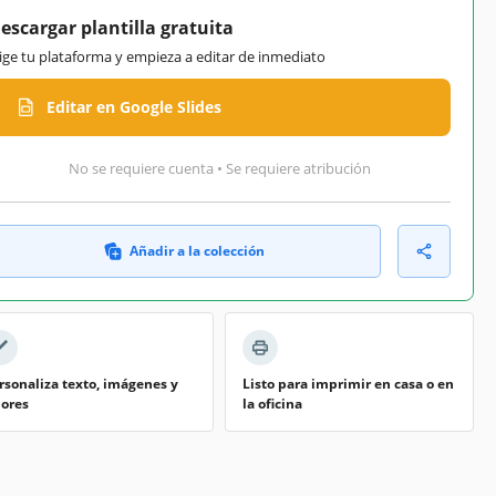
escargar plantilla gratuita
lige tu plataforma y empieza a editar de inmediato
Editar en Google Slides
No se requiere cuenta • Se requiere atribución
Añadir a la colección
rsonaliza texto, imágenes y
Listo para imprimir en casa o en
lores
la oficina