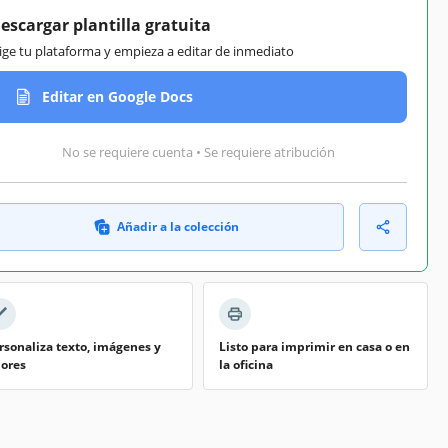
escargar plantilla gratuita
lige tu plataforma y empieza a editar de inmediato
Editar en Google Docs
No se requiere cuenta • Se requiere atribución
Añadir a la colección
rsonaliza texto, imágenes y
Listo para imprimir en casa o en
lores
la oficina