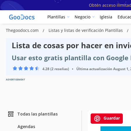
Obtén acceso ilimitad
Plantillas
Negocio
Iglesia
Educac
Thegoodocs.com
Listas y listas de verificación Plantillas
Lista de cosas por hacer en invi
Usar esto gratis plantilla con Googl
4.28 (2 reseñas)
•
Última actualización
August 1,
ADVERTISEMENT
Todas las plantillas
Guardar
Agendas