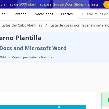
o a más de 5000 plantillas para Google Docs, Slides y Sheets
ión
Personal
Vacaciones
Precios
Listas del Cubo Plantillas
Lista de cosas por hacer en inviern
erno Plantilla
e Docs and Microsoft Word
 2026
•
Creado por
Isabella Martinez