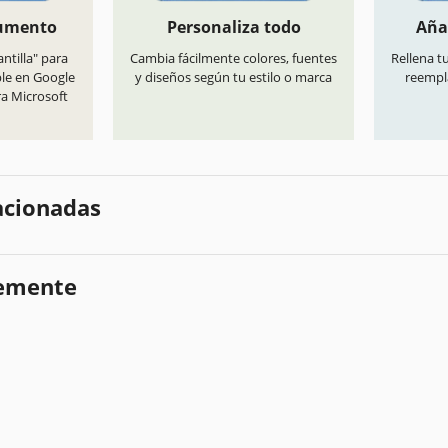
cumento
Personaliza todo
Aña
antilla" para
Cambia fácilmente colores, fuentes
Rellena t
ble en Google
y diseños según tu estilo o marca
reempl
ra Microsoft
lacionadas
temente