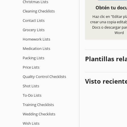
Christmas Lists
Obtén tu do
Cleaning Checklists
Haz clic en "Editar pl
Contact Lists
crear una copia edita
Docs o descargar pa
Grocery Lists
Word
Homework Lists
Medication Lists
Plantillas re
Packing Lists
Price Lists
Quality Сontrol Checklists
Visto recien
Shot Lists
To-Do Lists
Training Checklists
Wedding Checklists
Wish Lists