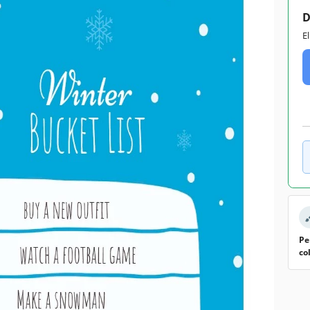
D
E
Pe
co