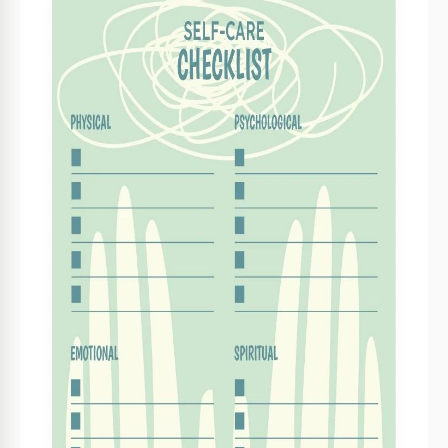
Formato
Google Slides
Creado
January 24, 2022
Última actualización
December 27, 2025
Comunidad
Añadido a colecciones por 8 Usuarios
Estadísticas de uso
0 descargas este mes
Características clave de esta plantilla
Adecuado Para
Sports Healthy Lifestyle
Sobre esta plantilla
Cuidarse es increíblemente importante. Sugerimos utilizar
esta impresionante plantilla verde para asegurarse de que
su salud física y mental estén en buen estado. Es tan fácil
en estos días olvidarse de hacer ejercicio, comer alimentos
saludables, meditar, etc. Por lo tanto, necesita una lista de
verificación para recordar este tipo de cosas.