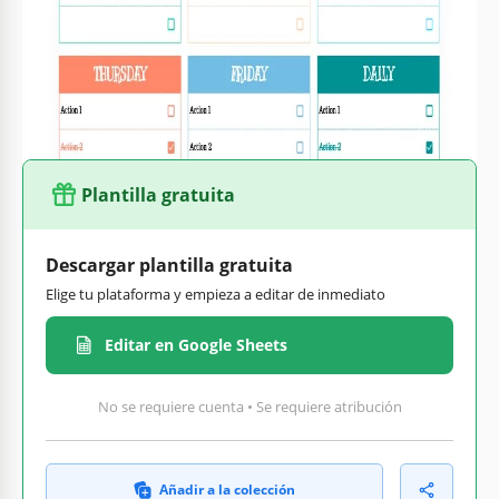
maravilloso ejemplo de tal lista. Puedes completarla con
todas las tareas que tienes en casa y dejar de preocuparte
por olvidar limpiar las ventanas o deshacerte del polvo en la
sala de estar. Prueba nuestra
plantilla de lista de tareas
semanales
y úsala de forma gratuita siempre que quieras.
Plantilla gratuita
Descargar plantilla gratuita
Elige tu plataforma y empieza a editar de inmediato
Editar en Google Sheets
No se requiere cuenta • Se requiere atribución
Añadir a la colección