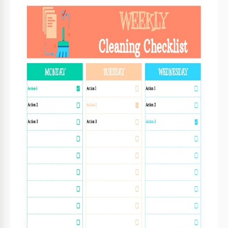
Formato
Google Sheets
Creado
November 8, 2021
Última actualización
August 1, 2026
Comunidad
Añadido a colecciones por 40 Usuarios
Estadísticas de uso
30 descargas este mes
Características clave de esta plantilla
Período
Semanale Lista y lista de verificación Plantillas
Adecuado Para
Personal
Estilo
Bright
Sobre esta plantilla
No es tan difícil limpiar si tienes una lista con todas las
cosas que necesitas hacer. Nuestra plantilla es un